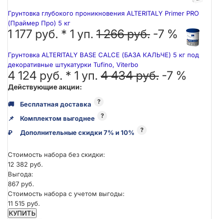
Грунтовка глубокого проникновения ALTERITALY Primer PRO
(Праймер Про) 5 кг
1 177 руб. *
1
уп.
1 266 руб.
-7 %
Грунтовка ALTERITALY BASE CALCE (БАЗА КАЛЬЧЕ) 5 кг под
декоративные штукатурки Tufino, Viterbo
4 124 руб. *
1
уп.
4 434 руб.
-7 %
Действующие акции:
?
🚚
Бесплатная доставка
?
📌
Комплектом выгоднее
?
₽
Дополнительные скидки 7% и 10%
Стоимость набора без скидки:
12 382 руб.
Выгода:
867 руб.
Стоимость набора с учетом выгоды:
11 515 руб.
КУПИТЬ