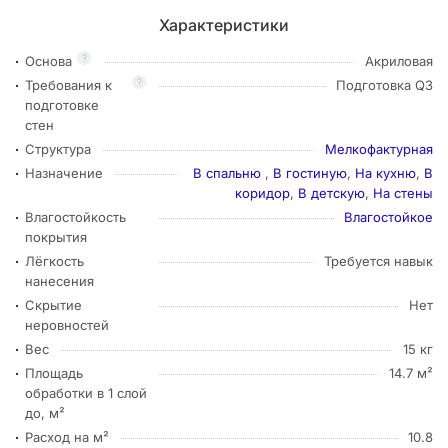
Характеристики
?
Основа
Акриловая
?
Требования к
Подготовка Q3
подготовке
стен
Структура
Мелкофактурная
Назначение
В спальню
,
В гостиную
,
На кухню
,
В
коридор
,
В детскую
,
На стены
Влагостойкость
Влагостойкое
покрытия
Лёгкость
Требуется навык
нанесения
Скрытие
Нет
неровностей
Вес
15 кг
Площадь
14.7 м²
обработки в 1 слой
до, м²
Расход на м²
10.8