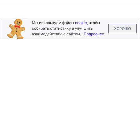
Подписывайтесь
Мы используем файлы
cookie
, чтобы
на новости и акции
собирать статистику и улучшить
ХОРОШО
взаимодействие с сайтом.
Подробнее
Нажимая на кнопку «Подписаться», Вы даете согласие на
обработку своих персональных данных.
Пользовательское
соглашение
.
+7 (800) 555-49-77
+7 (495) 268-07-70
office@silkplasters.com
2026 © Silk Plaster
Компания
Производство
Каталог
декоративных
Где купить
штукатурок
Информация
с 1997 года.
Помощь