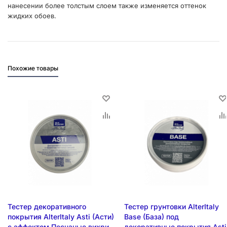
нанесении более толстым слоем также изменяется оттенок
жидких обоев.
Похожие товары
Тестер декоративного
Тестер грунтовки AlterItaly
покрытия AlterItaly Asti (Асти)
Base (База) под
с эффектом Песчаные вихри
декоративные покрытия Asti