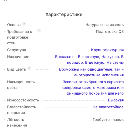
Характеристики
?
Основа
Натуральная известь
?
Требования к
Подготовка Q3
подготовке
стен
Структура
Крупнофактурная
Назначение
В спальню
,
В гостиную
,
На кухню
,
В
коридор
,
В детскую
,
На стены
?
Вид цвета
Возможны как одноцветные, так и
многоцветные исполнения
Насыщенность
Зависит от выбранного варианта
цвета
колеровки самого материала или
финишного покрытия для него
Износостойкость
Высокая
Влагостойкость
Не влагостойкое
покрытия
Лёгкость
Требуется навык
нанесения