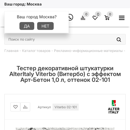
Ваш город:
Москва
0
0
0
Ваш город Москва?
ДА
НЕТ
×
Главная
-
Каталог товаров
-
Рекламно-информационные материалы
-
Т
Тестер декоративной штукатурки
AlterItaly Viterbo (Витербо) с эффектом
Арт-Бетон 1,0 л, оттенок 02-101
Артикул
Viterbo 02-101