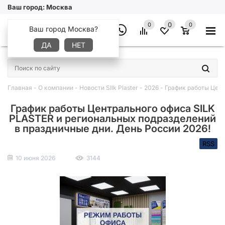
Ваш город:
Москва
0
0
0
Ваш город Москва?
ДА
НЕТ
×
Главная
-
О компании
-
Новости SIlk Plaster
-
2026
-
График работы Цент
График работы Центрального офиса SILK
PLASTER и региональных подразделений
в праздничные дни. День России 2026!
RSS
10 июня 2026
3144