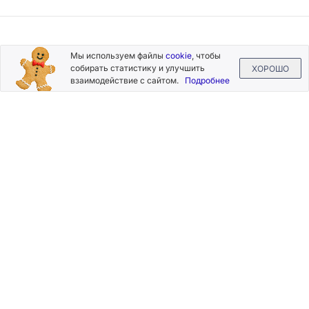
Подписывайтесь
Мы используем файлы
cookie
, чтобы
на новости и акции
собирать статистику и улучшить
ХОРОШО
взаимодействие с сайтом.
Подробнее
Нажимая на кнопку «Подписаться», Вы даете согласие на
обработку своих персональных данных.
Пользовательское
соглашение
.
+7 (800) 555-49-77
+7 (495) 268-07-70
office@silkplasters.com
2026 © Silk Plaster
Компания
Производство
Каталог
декоративных
Где купить
штукатурок
Информация
с 1997 года.