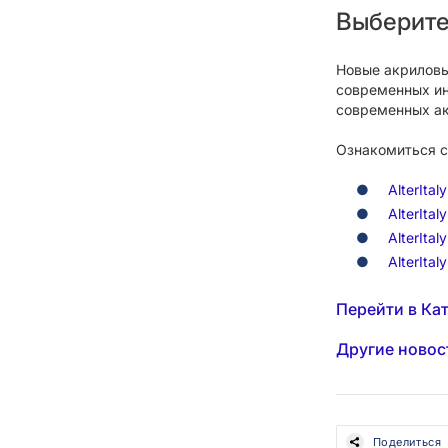
Выберите
Новые акрилов
современных ин
современных ак
Ознакомиться с
AlterIta
AlterIta
AlterIta
AlterIta
Перейти в Ка
Другие новос
Поделиться