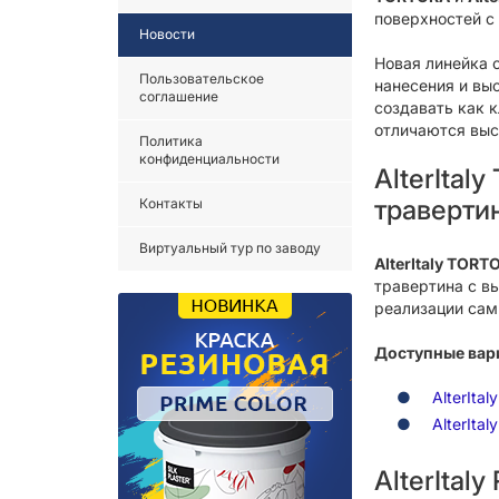
поверхностей с
Новости
Новая линейка 
Пользовательское
нанесения и вы
соглашение
создавать как 
отличаются выс
Политика
конфиденциальности
AlterIta
траверти
Контакты
Виртуальный тур по заводу
AlterItaly TORT
травертина с в
реализации сам
Доступные вар
AlterIta
AlterIta
AlterItal