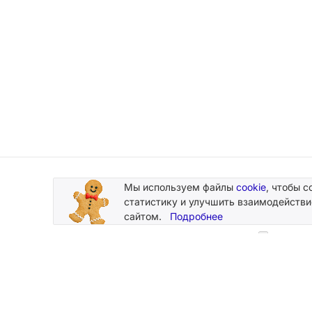
Мы используем файлы
cookie
, чтобы с
Подписывайтесь
статистику и улучшить взаимодействи
на новости и акции
сайтом.
Подробнее
Нажимая
персональн
2026 © Silk Plaster
Компания
Производство декоративных штукатурок