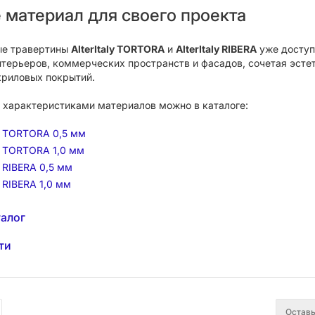
 материал для своего проекта
ые травертины
AlterItaly TORTORA
и
AlterItaly RIBERA
уже доступн
терьеров, коммерческих пространств и фасадов, сочетая эсте
риловых покрытий.
 характеристиками материалов можно в каталоге:
ly TORTORA 0,5 мм
ly TORTORA 1,0 мм
ly RIBERA 0,5 мм
ly RIBERA 1,0 мм
талог
ти