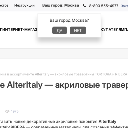
Ваш город:
Москва
ектов
Инструкции
8-800 555-4977
Зак
Ваш город Москва?
Г
ИНТЕРНЕТ-МАГАЗИН
ГДЕ КУПИТЬ
ИНФОРМАЦИЯ
ПОКУПАТЕЛЯМ
П
ДА
НЕТ
нка в ассортименте AlterItaly — акриловые травертины TORTORA и RIBERA
е AlterItaly — акриловые тра
1975
тавить новые декоративные акриловые покрытия
AlterItaly
rItaly RIBERA
— современные материалы для создания эффектн