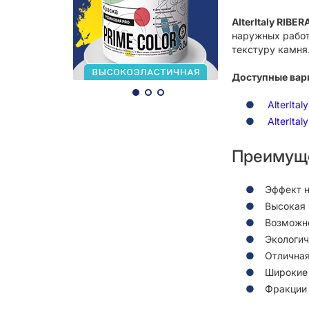
AlterItaly RIBER
наружных работ
текстуру камня
Доступные вар
AlterIta
AlterIta
Преимуще
Эффект н
Высокая 
Возможно
Экологич
Отличная
Широкие 
Фракции 