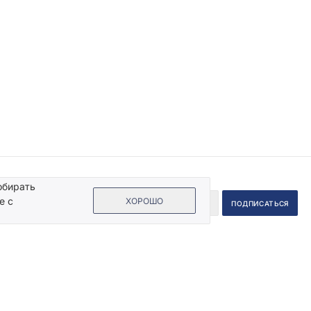
обирать
е с
ХОРОШО
 на кнопку «Подписаться», Вы даете согласие на обработку своих
ых данных.
Пользовательское соглашение
.
Информация
Помощь