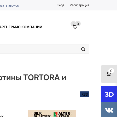
Вход
Регистрация
азать звонок
0
0
АРТНЕРАМ
О КОМПАНИИ
0
вертины TORTORA и
RSS
ых