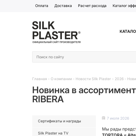
Оплата
Доставка
Расчет расхода
Каталог эфф
КАТАЛО
Главная
-
О компании
-
Новости SIlk Plaster
-
2026
-
Нови
Новинка в ассортимент
RIBERA
7 июля 2026
Сертификаты и награды
Мы рады предс
Silk Plaster на TV
TORTORA
и
Alte