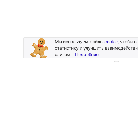
Мы используем файлы
cookie
, чтобы с
Подписывайтесь
статистику и улучшить взаимодействи
на новости и акции
сайтом.
Подробнее
Нажимая
персональн
2026 © Silk Plaster
Компания
Производство декоративных штукатурок
О компании
с 1997 года.
Новости
Карта сайта
Магазины
Мы принимаем к оплате карты:
Контакты
Стать дилер
Каталоги и 