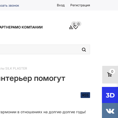
Вход
Регистрация
азать звонок
0
0
АРТНЕРАМ
О КОМПАНИИ
алы SILK PLASTER
0
 интерьер помогут
RSS
армонии в отношениях на долгие-долгие годы!