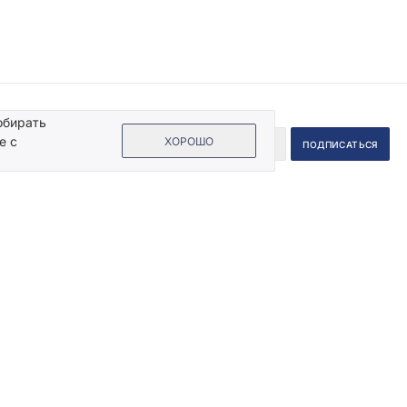
обирать
е с
ХОРОШО
 на кнопку «Подписаться», Вы даете согласие на обработку своих
ых данных.
Пользовательское соглашение
.
Информация
Помощь
Жидкие обои
Нанесение
Декоративная штукатурка
Подготовка поверхности
Дизайн-проекты квартир
Рисунки жидкими обоями
Советы дизайнера интерьера
Расчет стоимости
ом
Идеи интерьеров
Обзоры
готовые решения
Статьи
Каталог эффектов
Silk Plaster на ТВ