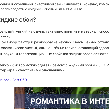
оения и укрепления счастливой семьи является, конечно, комф
к легко создать с жидкими обоями SILK PLASTER!
идкие обои?
овистый, мягкий на ощупь, тактильно приятный материал, спос
тиной,
шой выбор фактур и разнообразие нежных и насыщенных оттенк
 экологически чистый, «дышащий» материал, создающий здор
ец, звуко- и теплоизоляционные свойства жидких обоев обязате
 легко и быстро можно сделать ремонт с жидкими обоями SILK
нтерьера и счастливыми отношениями!
е обои East 960