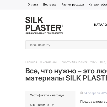
Оплата
Доставка
Расчет расхода
Каталог эфф
КАТАЛО
Главная
-
О компании
-
Новости SIlk Plaster
-
2022
-
Все,
Все, что нужно – это л
материалы SILK PLAST
14 февраля 202
Сертификаты и награды
Поздравляем вс
Silk Plaster на TV