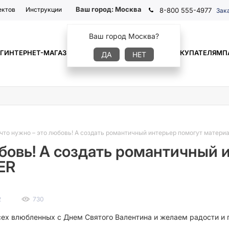
Ваш город:
Москва
ектов
Инструкции
8-800 555-4977
Зак
Ваш город Москва?
Г
ИНТЕРНЕТ-МАГАЗИН
ГДЕ КУПИТЬ
ИНФОРМАЦИЯ
ПОКУПАТЕЛЯМ
П
ДА
НЕТ
 что нужно – это любовь! А создать романтичный интерьер помогут матери
юбовь! А создать романтичный
ER
2
730
ех влюбленных с Днем Святого Валентина и желаем радости и г