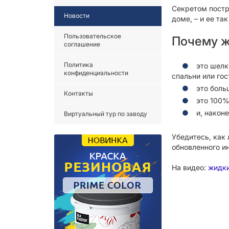
Секретом постр
Новости
доме, – и ее та
Пользовательское
Почему ж
соглашение
Политика
это шелк
конфиденциальности
спальни или гос
это боль
Контакты
это 100%
и, након
Виртуальный тур по заводу
Убедитесь, как
обновленного и
На видео:
жидки