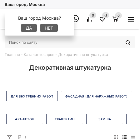
Ваш город:
Москва
0
0
0
Ваш город Москва?
ДА
НЕТ
×
Главная
-
Каталог товаров
-
Декоративная штукатурка
Декоративная штукатурка
ДЛЯ ВНУТРЕННИХ РАБОТ
ФАСАДНАЯ (ДЛЯ НАРУЖНЫХ РАБОТ)
АРТ-БЕТОН
ТРАВЕРТИН
ЗАМША