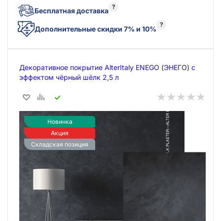
?
Бесплатная доставка
?
Дополнительные скидки 7% и 10%
Декоративное покрытие AlterItaly ENEGO (ЭНЕГО) с
эффектом чёрный шёлк 2,5 л
Новинка
Акция
Складская позиция