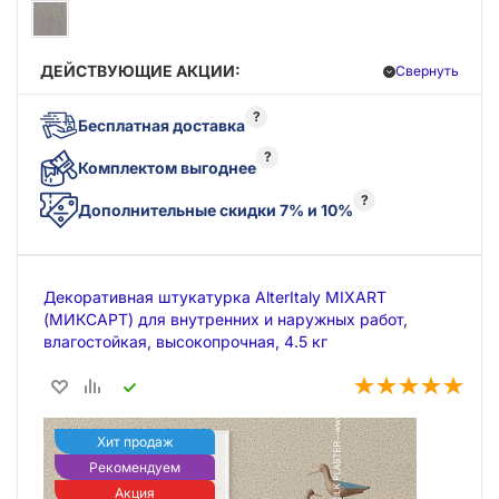
ДЕЙСТВУЮЩИЕ АКЦИИ:
Свернуть
?
Бесплатная доставка
?
Комплектом выгоднее
?
Дополнительные скидки 7% и 10%
Декоративная штукатурка AlterItaly MIXART
(МИКСАРТ) для внутренних и наружных работ,
влагостойкая, высокопрочная, 4.5 кг
Хит продаж
Рекомендуем
Акция