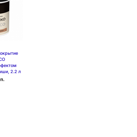
покрытие
ICO
ффектом
мши, 2.2 л
уп.