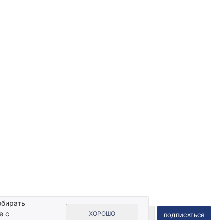
обирать
е с
ХОРОШО