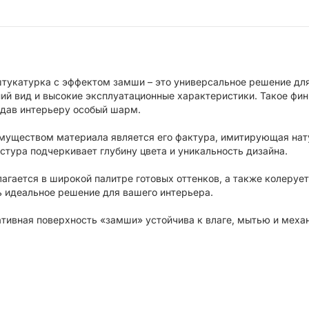
прочностью, д
механическим 
процессе эксп
тукатурка с эффектом замши – это универсальное решение для 
ий вид и высокие эксплуатационные характеристики. Такое фи
дав интерьеру особый шарм.
уществом материала является его фактура, имитирующая нат
стура подчеркивает глубину цвета и уникальность дизайна.
агается в широкой палитре готовых оттенков, а также колерует
ь идеальное решение для вашего интерьера.
тивная поверхность «замши» устойчива к влаге, мытью и мех