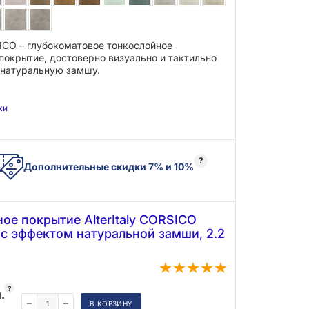
SICO – глубокоматовое тонкослойное
покрытие, достоверно визуально и тактильно
натуральную замшу.
эффект «soft-touch» («софт тач» – мягкий на
атистая матовость покрытия CORSICO
ки
ему интерьеру особый шарм и
ть, погружая вас в атмосферу комфорта и
?
Дополнительные скидки 7% и 10%
 CORSICO легко моется, отличается
олговечностью и стойкостью к истиранию и
повреждениям. Не желтеет и не теряет цвет в
луатации.
ое покрытие AlterItaly CORSICO
с эффектом натуральной замши, 2.2
?
.
В КОРЗИНУ