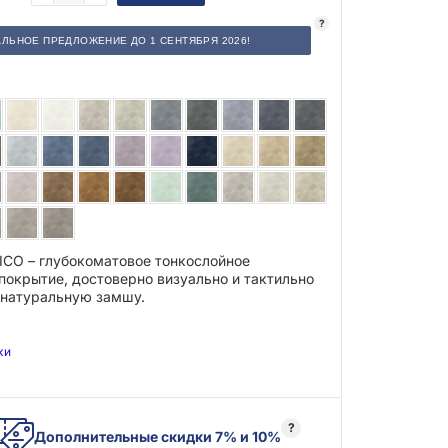
?
ЛЬНОЕ ПРЕДЛОЖЕНИЕ ДО 1 СЕНТЯБРЯ 2026!
SICO – глубокоматовое тонкослойное
покрытие, достоверно визуально и тактильно
натуральную замшу.
эффект «soft-touch» («софт тач» – мягкий на
атистая матовость покрытия CORSICO
ки
ему интерьеру особый шарм и
ть, погружая вас в атмосферу комфорта и
?
Дополнительные скидки 7% и 10%
 CORSICO легко моется, отличается