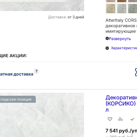
Доставка:
от 3 дней
AlterItaly COR
декоративное 
имитирующее 
Развернуть
Ультрамодный 
ощупь) и барх
Характеристи
придадут ваш
ИЕ АКЦИИ:
выразительнос
уюта.
?
атная доставка
Поверхность с
прочностью, д
механическим 
процессе эксп
Декоративн
кладская позиция
(КОРСИКО) 
л
7 541 руб./уп
2