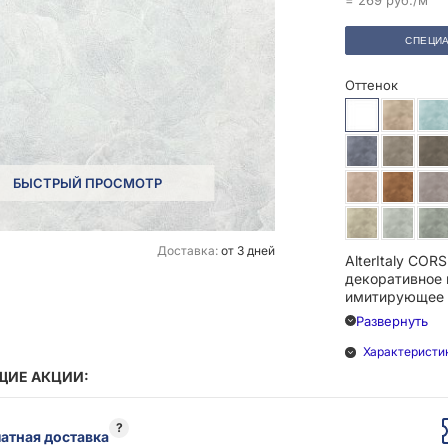
= 269 руб./м
СПЕЦИА
Оттенок
БЫСТРЫЙ ПРОСМОТР
Доставка:
от 3 дней
AlterItaly COR
декоративное 
имитирующее 
Развернуть
Ультрамодный 
ощупь) и барх
Характеристи
придадут ваш
ИЕ АКЦИИ:
выразительнос
уюта.
?
атная доставка
Поверхность с