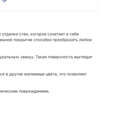
олговечностью и стойкостью к истиранию и
повреждениям. Не желтеет и не теряет цвет в
луатации.
отделки стен, которое сочетает в себе
нишное покрытие способно преобразить любое
уральную замшу. Такая поверхность выглядит
ся в другие желаемые цвета, что позволяет
аническим повреждениям.