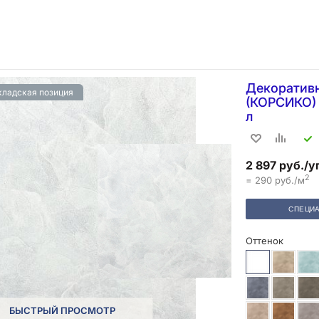
Декоративн
кладская позиция
(КОРСИКО) 
л
2 897 руб./у
2
= 290 руб./м
СПЕЦИА
Оттенок
БЫСТРЫЙ ПРОСМОТР