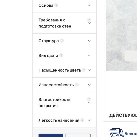
Основа
?
Требования к
?
подготовке стен
Структура
?
Вид цвета
?
Насыщенность цвета
?
Износостойкость
?
Влагостойкость
?
покрытия
ДЕЙСТВУЮЩ
Лёгкость нанесения
?
Беспл