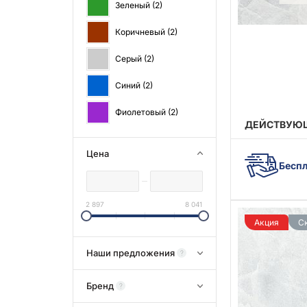
Зеленый (
2
)
Коричневый (
2
)
Серый (
2
)
Синий (
2
)
Фиолетовый (
2
)
ДЕЙСТВУЮЩ
Цена
Беспл
2 897
8 041
Акция
С
Наши предложения
?
Бренд
?