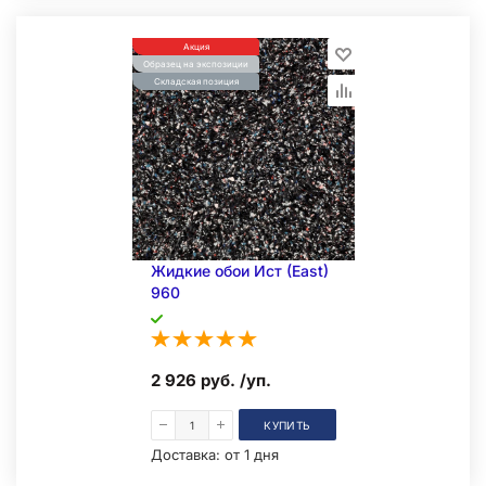
Акция
Образец на экспозиции
Складская позиция
Жидкие обои Иcт (East)
960
2 926 руб. /уп.
КУПИТЬ
Доставка:
от 1 дня