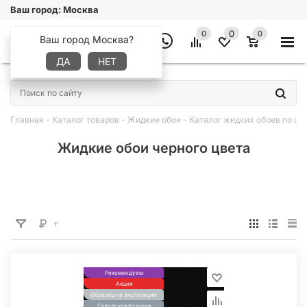
Ваш город:
Москва
0
0
0
Ваш город Москва?
ДА
НЕТ
×
Главная
-
Каталог товаров
-
Жидкие обои
-
Каталог жидких обоев по цв
Жидкие обои черного цвета
Рекомендуем
Акция
Образец на экспозиции
Складская позиция