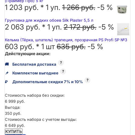
(Праймер Про) 5 кг
1 203 руб. *
1
уп.
1 266 руб.
-5 %
Грунтовка для жидких обоев Silk Plaster 5,5 л
2 063 руб. *
1
уп.
2 172 руб.
-5 %
Кельма (Тёрка, шпатель) трапеция, прозрачная PS Profi SP №3
603 руб. *
1
шт
635 руб.
-5 %
Действующие акции:
?
🚚
Бесплатная доставка
?
📌
Комплектом выгоднее
?
₽
Дополнительные скидки 7% и 10%
Стоимость набора без скидки:
6 999 руб.
Выгода:
350 руб.
Стоимость набора с учетом выгоды:
6 649 руб.
КУПИТЬ