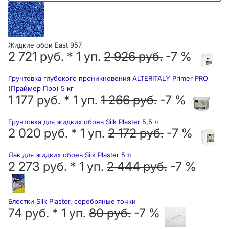
Жидкие обои East 957
2 721 руб. *
1
уп.
2 926 руб.
-7 %
Грунтовка глубокого проникновения ALTERITALY Primer PRO
(Праймер Про) 5 кг
1 177 руб. *
1
уп.
1 266 руб.
-7 %
Грунтовка для жидких обоев Silk Plaster 5,5 л
2 020 руб. *
1
уп.
2 172 руб.
-7 %
Лак для жидких обоев Silk Plaster 5 л
2 273 руб. *
1
уп.
2 444 руб.
-7 %
Блестки Silk Plaster, серебряные точки
74 руб. *
1
уп.
80 руб.
-7 %