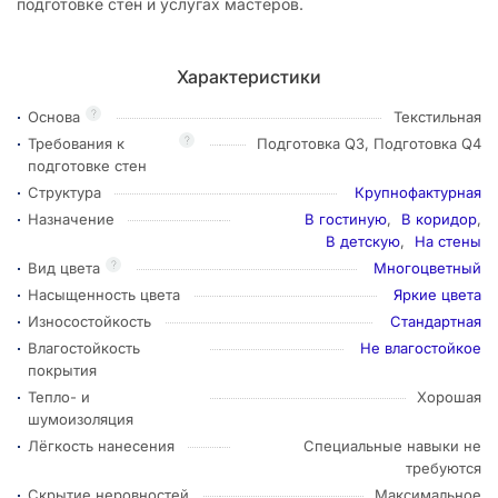
подготовке стен и услугах мастеров.
Характеристики
?
Основа
Текстильная
?
Требования к
Подготовка Q3, Подготовка Q4
подготовке стен
Структура
Крупнофактурная
Назначение
В гостиную
,
В коридор
,
В детскую
,
На стены
?
Вид цвета
Многоцветный
Насыщенность цвета
Яркие цвета
Износостойкость
Стандартная
Влагостойкость
Не влагостойкое
покрытия
Тепло- и
Хорошая
шумоизоляция
Лёгкость нанесения
Специальные навыки не
требуются
Скрытие неровностей
Максимальное