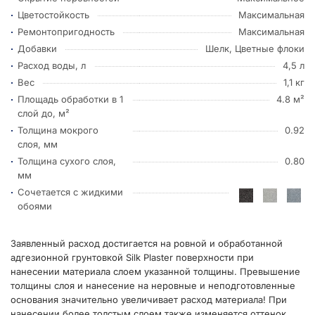
Цветостойкость
Максимальная
Ремонтопригодность
Максимальная
Добавки
Шелк, Цветные флоки
Расход воды, л
4,5 л
Вес
1,1 кг
Площадь обработки в 1
4.8 м²
слой до, м²
Толщина мокрого
0.92
слоя, мм
Толщина сухого слоя,
0.80
мм
Сочетается с жидкими
обоями
Заявленный расход достигается на ровной и обработанной
адгезионной грунтовкой Silk Plaster поверхности при
нанесении материала слоем указанной толщины. Превышение
толщины слоя и нанесение на неровные и неподготовленные
основания значительно увеличивает расход материала! При
нанесении более толстым слоем также изменяется оттенок