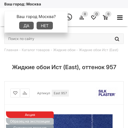
Ваш город:
Москва
0
0
0
Ваш город Москва?
ДА
НЕТ
×
Главная
-
Каталог товаров
-
Жидкие обои
-
Жидкие обои Иcт (East)
Жидкие обои Иcт (East), оттенок 957
Артикул
East 957
Акция
Образец на экспозиции
Складская позиция