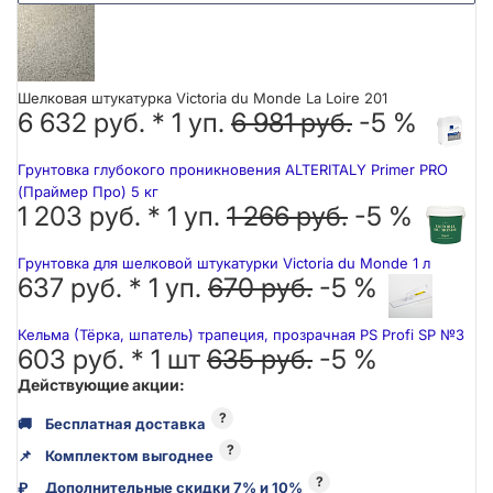
Шелковая штукатурка Victoria du Monde La Loire 201
6 632 руб. *
1
уп.
6 981 руб.
-5 %
Грунтовка глубокого проникновения ALTERITALY Primer PRO
(Праймер Про) 5 кг
1 203 руб. *
1
уп.
1 266 руб.
-5 %
Грунтовка для шелковой штукатурки Victoria du Monde 1 л
637 руб. *
1
уп.
670 руб.
-5 %
Кельма (Тёрка, шпатель) трапеция, прозрачная PS Profi SP №3
603 руб. *
1
шт
635 руб.
-5 %
Действующие акции:
?
🚚
Бесплатная доставка
?
📌
Комплектом выгоднее
?
₽
Дополнительные скидки 7% и 10%