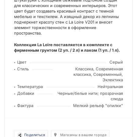
штукатурки с холодным бежевым подтоном создан
для классических и современных интерьеров. Этот
цвет будет создавать красивый контраст с темной
мебелью и текстилем. А изящный декор из лепнины
подчеркнет красоту стен с La Loire V201 и внесет
элемент торжественности в оформление
пространства.
Коллекция La Loire поставляется в комплекте с
фирменным грунтом (2 уп. / 2 л) и лаком (1 уп. / 1 л).
Цвет
Серый
Стиль
Классика, Современная
классика, Современный,
Эклектика
Температура
Нейтральная
Добавки
Черные/белые нити; прозрачная
слюда
Фактура
Мелкий рельеф "опилки"
Поделиться
Магазины в вашем городе