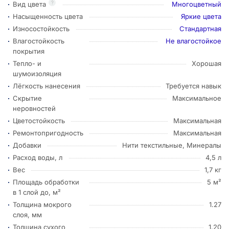
?
Вид цвета
Многоцветный
Насыщенность цвета
Яркие цвета
Износостойкость
Стандартная
Влагостойкость
Не влагостойкое
покрытия
Тепло- и
Хорошая
шумоизоляция
Лёгкость нанесения
Требуется навык
Скрытие
Максимальное
неровностей
Цветостойкость
Максимальная
Ремонтопригодность
Максимальная
Добавки
Нити текстильные, Минералы
Расход воды, л
4,5 л
Вес
1,7 кг
Площадь обработки
5 м²
в 1 слой до, м²
Толщина мокрого
1.27
слоя, мм
Толщина сухого
1.20