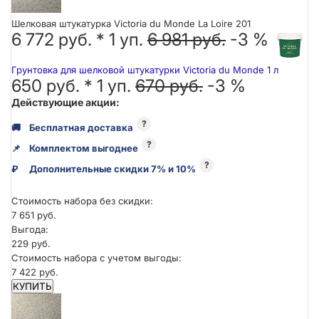
Шелковая штукатурка Victoria du Monde La Loire 201
6 772 руб. *
1
уп.
6 981 руб.
-3 %
Грунтовка для шелковой штукатурки Victoria du Monde 1 л
650 руб. *
1
уп.
670 руб.
-3 %
Действующие акции:
?
🚚
Бесплатная доставка
?
📌
Комплектом выгоднее
?
₽
Дополнительные скидки 7% и 10%
Стоимость набора без скидки:
7 651 руб.
Выгода:
229 руб.
Стоимость набора с учетом выгоды:
7 422 руб.
КУПИТЬ