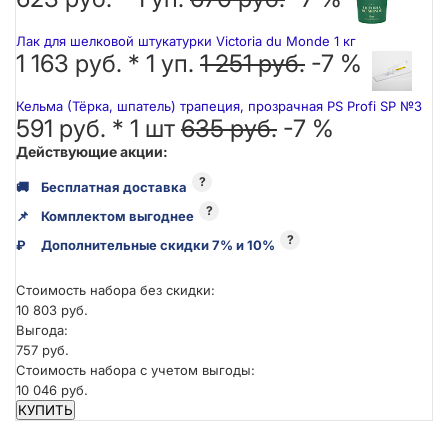
Лак для шелковой штукатурки Victoria du Monde 1 кг
1 163 руб. *
1
уп.
1 251 руб.
-7 %
Кельма (Тёрка, шпатель) трапеция, прозрачная PS Profi SP №3
591 руб. *
1
шт
635 руб.
-7 %
Действующие акции:
?
🚚
Бесплатная доставка
?
📌
Комплектом выгоднее
?
₽
Дополнительные скидки 7% и 10%
Стоимость набора без скидки:
10 803 руб.
Выгода:
757 руб.
Стоимость набора с учетом выгоды:
10 046 руб.
КУПИТЬ