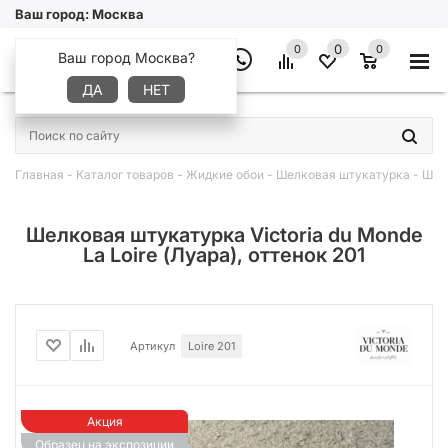
Ваш город:
Москва
0
0
0
Ваш город Москва?
ДА
НЕТ
×
Главная
-
Каталог товаров
-
Жидкие обои
-
Шелковая штукатурка
-
Шелк
Шелковая штукатурка Victoria du Monde
La Loire (Луара), оттенок 201
Артикул
Loire 201
Акция
Образец на экспозиции