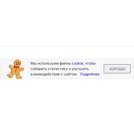
Подписывайтесь
Мы используем файлы
cookie
, чтобы
на новости и акции
собирать статистику и улучшить
ХОРОШО
взаимодействие с сайтом.
Подробнее
Нажимая на кнопку «Подписаться», Вы даете согласие на
обработку своих персональных данных.
Пользовательское
соглашение
.
+7 (800) 555-49-77
+7 (495) 268-07-70