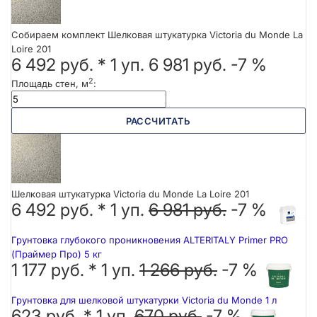
Собираем комплект Шелковая штукатурка Victoria du Monde La
Loire 201
6 492 руб.
*
1
уп.
6 981 руб.
-7 %
2
Площадь стен, м
:
РАССЧИТАТЬ
Шелковая штукатурка Victoria du Monde La Loire 201
6 492 руб. *
1
уп.
6 981 руб.
-7 %
Грунтовка глубокого проникновения ALTERITALY Primer PRO
(Праймер Про) 5 кг
1 177 руб. *
1
уп.
1 266 руб.
-7 %
Грунтовка для шелковой штукатурки Victoria du Monde 1 л
623 руб. *
1
уп.
670 руб.
-7 %