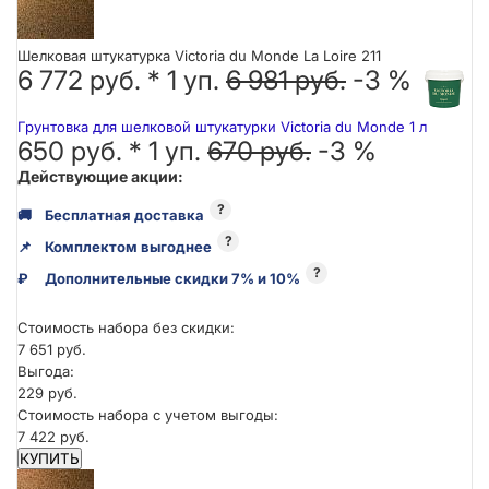
Шелковая штукатурка Victoria du Monde La Loire 211
6 772 руб. *
1
уп.
6 981 руб.
-3 %
Грунтовка для шелковой штукатурки Victoria du Monde 1 л
650 руб. *
1
уп.
670 руб.
-3 %
Действующие акции:
?
🚚
Бесплатная доставка
?
📌
Комплектом выгоднее
?
₽
Дополнительные скидки 7% и 10%
Стоимость набора без скидки:
7 651 руб.
Выгода:
229 руб.
Стоимость набора с учетом выгоды:
7 422 руб.
КУПИТЬ