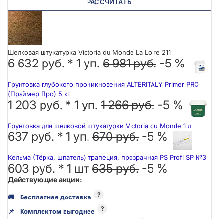
РАССЧИТАТЬ
Шелковая штукатурка Victoria du Monde La Loire 211
6 632 руб. *
1
уп.
6 981 руб.
-5 %
Грунтовка глубокого проникновения ALTERITALY Primer PRO
(Праймер Про) 5 кг
1 203 руб. *
1
уп.
1 266 руб.
-5 %
Грунтовка для шелковой штукатурки Victoria du Monde 1 л
637 руб. *
1
уп.
670 руб.
-5 %
Кельма (Тёрка, шпатель) трапеция, прозрачная PS Profi SP №3
603 руб. *
1
шт
635 руб.
-5 %
Действующие акции:
?
🚚
Бесплатная доставка
?
📌
Комплектом выгоднее