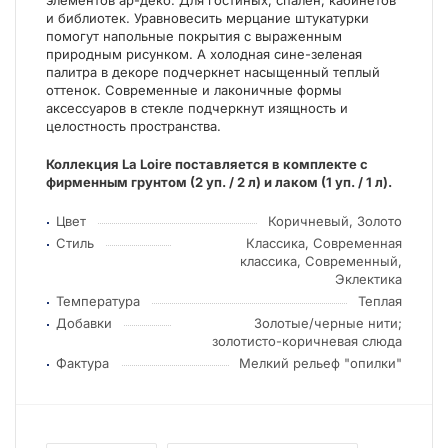
элементов ар-деко. Для гостиных, спален, кабинетов
и библиотек. Уравновесить мерцание штукатурки
помогут напольные покрытия с выраженным
природным рисунком. А холодная сине-зеленая
палитра в декоре подчеркнет насыщенный теплый
оттенок. Современные и лаконичные формы
аксессуаров в стекле подчеркнут изящность и
целостность пространства.
Коллекция La Loire поставляется в комплекте с
фирменным грунтом (2 уп. / 2 л) и лаком (1 уп. / 1 л).
Цвет
Коричневый, Золото
Стиль
Классика, Современная
классика, Современный,
Эклектика
Температура
Теплая
Добавки
Золотые/черные нити;
золотисто-коричневая слюда
Фактура
Мелкий рельеф "опилки"