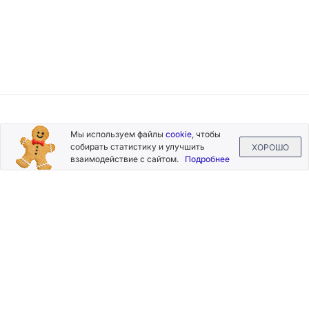
Подписывайтесь
Мы используем файлы
cookie
, чтобы
на новости и акции
собирать статистику и улучшить
ХОРОШО
взаимодействие с сайтом.
Подробнее
Нажимая на кнопку «Подписаться», Вы даете согласие на
обработку своих персональных данных.
Пользовательское
соглашение
.
+7 (800) 555-49-77
+7 (495) 268-07-70