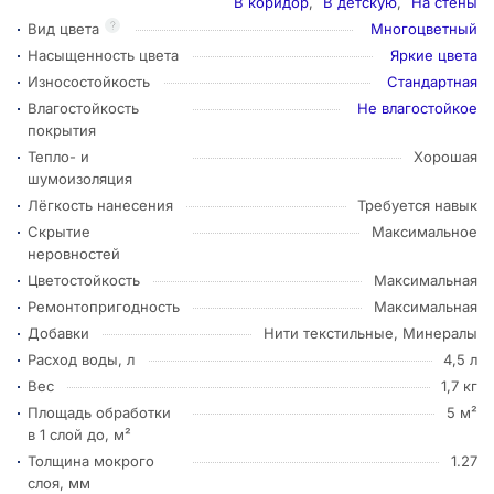
В коридор
,
В детскую
,
На стены
?
Вид цвета
Многоцветный
Насыщенность цвета
Яркие цвета
Износостойкость
Стандартная
Влагостойкость
Не влагостойкое
покрытия
Тепло- и
Хорошая
шумоизоляция
Лёгкость нанесения
Требуется навык
Скрытие
Максимальное
неровностей
Цветостойкость
Максимальная
Ремонтопригодность
Максимальная
Добавки
Нити текстильные, Минералы
Расход воды, л
4,5 л
Вес
1,7 кг
Площадь обработки
5 м²
в 1 слой до, м²
Толщина мокрого
1.27
слоя, мм