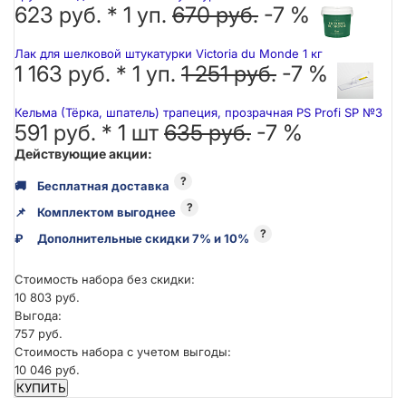
623 руб. *
1
уп.
670 руб.
-7 %
Лак для шелковой штукатурки Victoria du Monde 1 кг
1 163 руб. *
1
уп.
1 251 руб.
-7 %
Кельма (Тёрка, шпатель) трапеция, прозрачная PS Profi SP №3
591 руб. *
1
шт
635 руб.
-7 %
Действующие акции:
?
🚚
Бесплатная доставка
?
📌
Комплектом выгоднее
?
₽
Дополнительные скидки 7% и 10%
Стоимость набора без скидки:
10 803 руб.
Выгода:
757 руб.
Стоимость набора с учетом выгоды:
10 046 руб.
КУПИТЬ