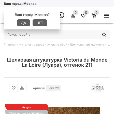
Ваш город:
Москва
0
0
0
Ваш город Москва?
ДА
НЕТ
×
Главная
-
Каталог товаров
-
Жидкие обои
-
Шелковая штукатурка
-
Шелк
Шелковая штукатурка Victoria du Monde
La Loire (Луара), оттенок 211
Артикул
Loire 211
Акция
Образец на экспозиции