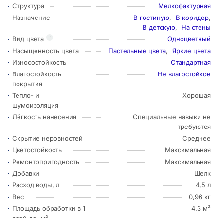
Структура
Мелкофактурная
Назначение
В гостиную
,
В коридор
,
В детскую
,
На стены
?
Вид цвета
Одноцветный
Насыщенность цвета
Пастельные цвета
,
Яркие цвета
Износостойкость
Стандартная
Влагостойкость
Не влагостойкое
покрытия
Тепло- и
Хорошая
шумоизоляция
Лёгкость нанесения
Специальные навыки не
требуются
Скрытие неровностей
Среднее
Цветостойкость
Максимальная
Ремонтопригодность
Максимальная
Добавки
Шелк
Расход воды, л
4,5 л
Вес
0,96 кг
Площадь обработки в 1
4.3 м²
слой до, м²