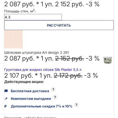
2 087 руб.
*
1
уп.
2 152 руб.
-3 %
2
Площадь стен, м
:
РАССЧИТАТЬ
Шёлковая штукатурка Art design 2 261
2 087 руб. *
1
уп.
2 152 руб.
-3 %
Грунтовка для жидких обоев Silk Plaster 5,5 л
2 107 руб. *
1
уп.
2 172 руб.
-3 %
Действующие акции:
?
🚚
Бесплатная доставка
?
📌
Комплектом выгоднее
?
₽
Дополнительные скидки 7% и 10%
Стоимость набора без скидки: