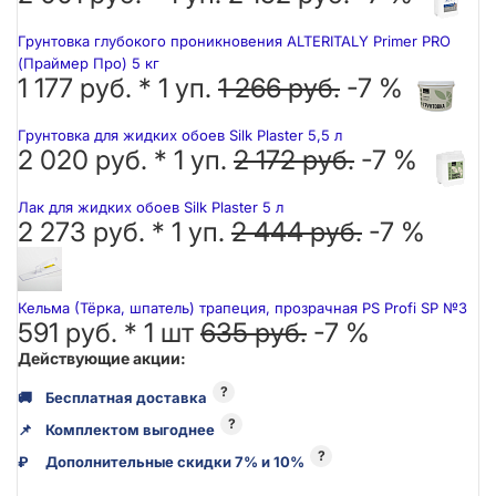
Грунтовка глубокого проникновения ALTERITALY Primer PRO
(Праймер Про) 5 кг
1 177 руб. *
1
уп.
1 266 руб.
-7 %
Грунтовка для жидких обоев Silk Plaster 5,5 л
2 020 руб. *
1
уп.
2 172 руб.
-7 %
Лак для жидких обоев Silk Plaster 5 л
2 273 руб. *
1
уп.
2 444 руб.
-7 %
Кельма (Тёрка, шпатель) трапеция, прозрачная PS Profi SP №3
591 руб. *
1
шт
635 руб.
-7 %
Действующие акции:
?
🚚
Бесплатная доставка
?
📌
Комплектом выгоднее
?
₽
Дополнительные скидки 7% и 10%