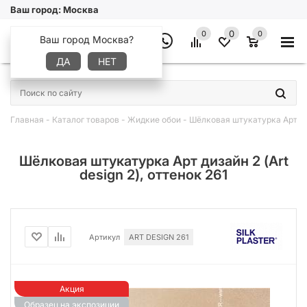
Ваш город:
Москва
0
0
0
Ваш город Москва?
ДА
НЕТ
×
Главная
-
Каталог товаров
-
Жидкие обои
-
Шёлковая штукатурка Арт диз
Шёлковая штукатурка Арт дизайн 2 (Art
design 2), оттенок 261
Артикул
ART DESIGN 261
Акция
Образец на экспозиции