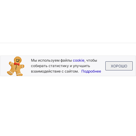
Подписывайтесь
Мы используем файлы
cookie
, чтобы
на новости и акции
собирать статистику и улучшить
ХОРОШО
взаимодействие с сайтом.
Подробнее
Нажимая на кнопку «Подписаться», Вы даете согласие на
обработку своих персональных данных.
Пользовательское
соглашение
.
+7 (800) 555-49-77
+7 (495) 268-07-70