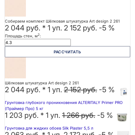
Собираем комплект Шёлковая штукатурка Art design 2 261
2 044 руб.
*
1
уп.
2 152 руб.
-5 %
2
Площадь стен, м
:
РАССЧИТАТЬ
Шёлковая штукатурка Art design 2 261
2 044 руб. *
1
уп.
2 152 руб.
-5 %
Грунтовка глубокого проникновения ALTERITALY Primer PRO
(Праймер Про) 5 кг
1 203 руб. *
1
уп.
1 266 руб.
-5 %
Грунтовка для жидких обоев Silk Plaster 5,5 л
2 063 руб. *
1
уп.
2 172 руб.
-5 %