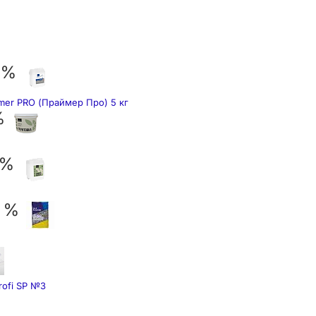
 %
mer PRO (Праймер Про) 5 кг
%
 %
7 %
rofi SP №3