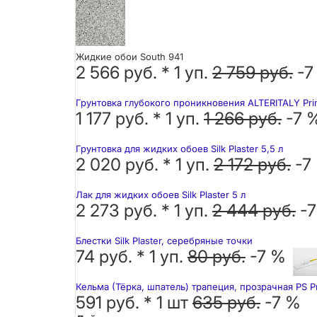
Жидкие обои South 941
2 566 руб. *
1
уп.
2 759 руб.
-7
Грунтовка глубокого проникновения ALTERITALY Pri
1 177 руб. *
1
уп.
1 266 руб.
-7 
Грунтовка для жидких обоев Silk Plaster 5,5 л
2 020 руб. *
1
уп.
2 172 руб.
-7
Лак для жидких обоев Silk Plaster 5 л
2 273 руб. *
1
уп.
2 444 руб.
-
Блестки Silk Plaster, серебряные точки
74 руб. *
1
уп.
80 руб.
-7 %
Кельма (Тёрка, шпатель) трапеция, прозрачная PS P
591 руб. *
1
шт
635 руб.
-7 %