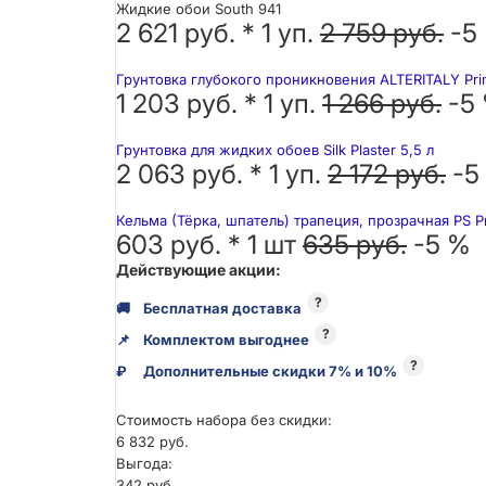
Жидкие обои South 941
2 621 руб. *
1
уп.
2 759 руб.
-5
Грунтовка глубокого проникновения ALTERITALY Pri
1 203 руб. *
1
уп.
1 266 руб.
-5
Грунтовка для жидких обоев Silk Plaster 5,5 л
2 063 руб. *
1
уп.
2 172 руб.
-5
Кельма (Тёрка, шпатель) трапеция, прозрачная PS P
603 руб. *
1
шт
635 руб.
-5 %
Действующие акции:
?
🚚
Бесплатная доставка
?
📌
Комплектом выгоднее
?
₽
Дополнительные скидки 7% и 10%
Стоимость набора без скидки:
6 832 руб.
Выгода:
342 руб.