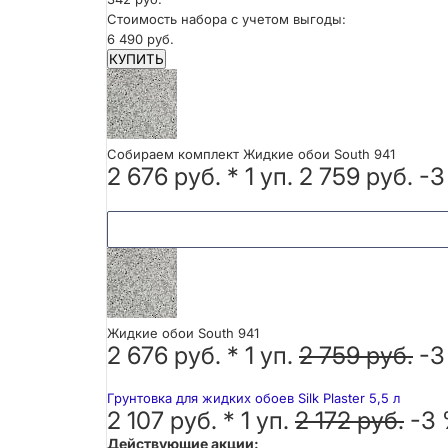
Стоимость набора с учетом выгоды:
6 490 руб.
КУПИТЬ
Собираем комплект Жидкие обои South 941
2 676 руб.
*
1
уп.
2 759 руб.
-3
Жидкие обои South 941
2 676 руб. *
1
уп.
2 759 руб.
-3
Грунтовка для жидких обоев Silk Plaster 5,5 л
2 107 руб. *
1
уп.
2 172 руб.
-3
Действующие акции: