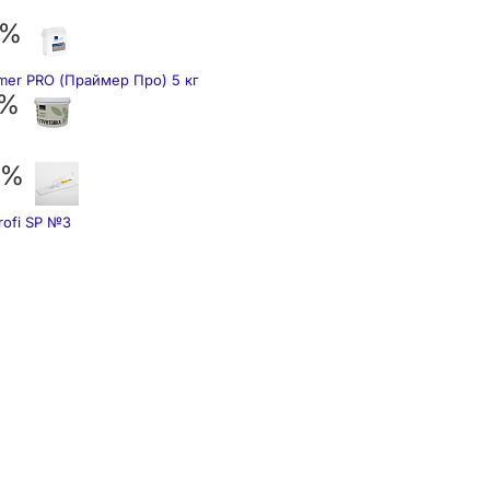
 %
mer PRO (Праймер Про) 5 кг
 %
 %
rofi SP №3