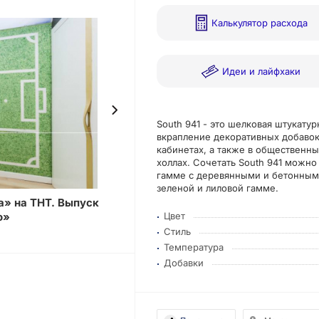
Калькулятор расхода
Идеи и лайфхаки
South 941 - это шелковая штукату
вкрапление декоративных добавок.
кабинетах, а также в общественн
холлах. Сочетать South 941 можно
гамме с деревянными и бетонными
зеленой и лиловой гамме.
а» на ТНТ. Выпуск
Каталог го
о»
Цвет
Стиль
Температура
Добавки