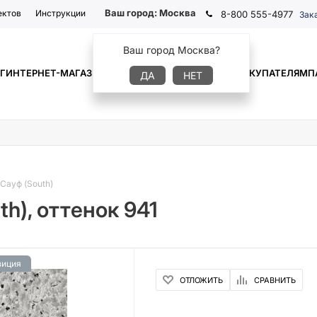
Ваш город:
Москва
ектов
Инструкции
8-800 555-4977
Зак
Ваш город Москва?
Г
ИНТЕРНЕТ-МАГАЗИН
ГДЕ КУПИТЬ
ИНФОРМАЦИЯ
ПОКУПАТЕЛЯМ
П
ДА
НЕТ
Сауф (South)
h), оттенок 941
зиция
ОТЛОЖИТЬ
СРАВНИТЬ