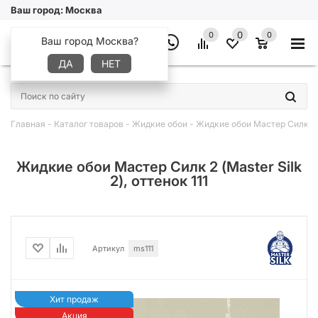
Ваш город:
Москва
0
0
0
Ваш город Москва?
ДА
НЕТ
×
Главная
-
Каталог товаров
-
Жидкие обои
-
Жидкие обои Мастер Силк 2 (
Жидкие обои Мастер Силк 2 (Master Silk
2), оттенок 111
Артикул
ms111
Хит продаж
Акция