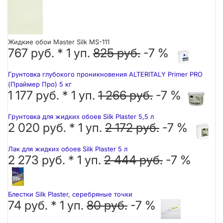
Жидкие обои Master Silk MS-111
767 руб. *
1
уп.
825 руб.
-7 %
Грунтовка глубокого проникновения ALTERITALY Primer PRO
(Праймер Про) 5 кг
1 177 руб. *
1
уп.
1 266 руб.
-7 %
Грунтовка для жидких обоев Silk Plaster 5,5 л
2 020 руб. *
1
уп.
2 172 руб.
-7 %
Лак для жидких обоев Silk Plaster 5 л
2 273 руб. *
1
уп.
2 444 руб.
-7 %
Блестки Silk Plaster, серебряные точки
74 руб. *
1
уп.
80 руб.
-7 %