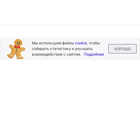
Подписывайтесь
Мы используем файлы
cookie
, чтобы
на новости и акции
собирать статистику и улучшить
ХОРОШО
взаимодействие с сайтом.
Подробнее
Нажимая на кнопку «Подписаться», Вы даете согласие на
обработку своих персональных данных.
Пользовательское
соглашение
.
+7 (800) 555-49-77
+7 (495) 268-07-70
office@silkplasters.com
2026 © Silk Plaster
Компания