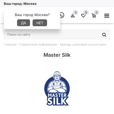
Ваш город:
Москва
0
0
0
Ваш город Москва?
ДА
НЕТ
×
Главная
-
Справочная информация
-
Бренды шелковой штукатурки
Master Silk