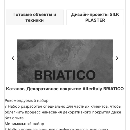
Готовые объекты и
Дизайн-проекты SILK
техники
PLASTER
ER
Каталог. Декоративное покрытие AlterItaly BRIATICO
В
Техника нанесения кистью
Рекомендуемый набор
?
Набор разработан специально для частных клиентов, чтобы
облегчить процесс нанесения декоративного покрытия даже
без опыта.
Минимальный набор
?
Набор предназначен для профессионалов, имеющих