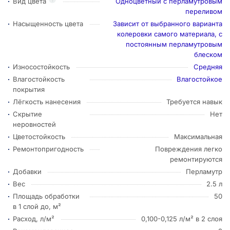
Вид цвета
Одноцветный с перламутровым
переливом
Насыщенность цвета
Зависит от выбранного варианта
колеровки самого материала, с
постоянным перламутровым
блеском
Износостойкость
Средняя
Влагостойкость
Влагостойкое
покрытия
Лёгкость нанесения
Требуется навык
Скрытие
Нет
неровностей
Цветостойкость
Максимальная
Ремонтопригодность
Повреждения легко
ремонтируются
Добавки
Перламутр
Вес
2.5 л
Площадь обработки
50
в 1 слой до, м²
Расход, л/м²
0,100-0,125 л/м² в 2 слоя