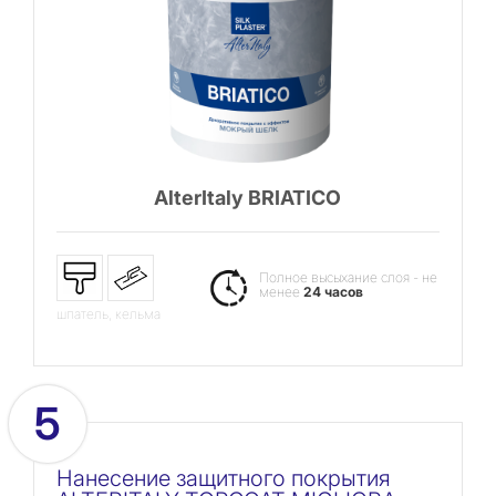
AlterItaly BRIATICO
Полное высыхание слоя - не
менее
24 часов
шпатель, кельма
5
Нанесение защитного покрытия