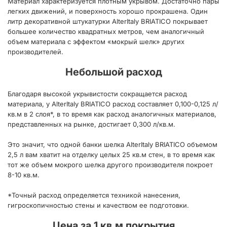
Материал характеризуется плотным укрывом. Достаточно пары
легких движений, и поверхность хорошо прокрашена. Один
литр декоративной штукатурки AlterItaly BRIATICO покрывает
большее количество квадратных метров, чем аналогичный
объем материала с эффектом «мокрый шелк» других
производителей.
Небольшой расход
Благодаря высокой укрывистости сокращается расход
материала, у AlterItaly BRIATICO расход составляет 0,100-0,125 л/
кв.м в 2 слоя*, в то время как расход аналогичных материалов,
представленных на рынке, достигает 0,300 л/кв.м.
Это значит, что одной банки шелка AlterItaly BRIATICO объемом
2,5 л вам хватит на отделку целых 25 кв.м стен, в то время как
тот же объем мокрого шелка другого производителя покроет
8-10 кв.м.
*Точный расход определяется техникой нанесения,
гигроскопичностью стены и качеством ее подготовки.
Цена за 1 кв.м покрытия