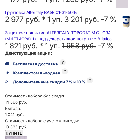
Грунтовка Alteritaly BASE 01-31-501Б
2 977 руб. *
1
уп.
3 201 руб.
-7 %
Защитное покрытие ALTERITALY TOPCOAT MIGLIORA
(МИГЛИОРА) 1 л под декоративное покрытие Briatico
1 821 руб. *
1
уп.
1 958 руб.
-7 %
Действующие акции:
?
🚚
Бесплатная доставка
?
📌
Комплектом выгоднее
?
₽
Дополнительные скидки 7% и 10%
Стоимость набора без скидки:
14 866 руб.
Выгода:
1 041 руб.
Стоимость набора с учетом выгоды:
13 825 руб.
КУПИТЬ