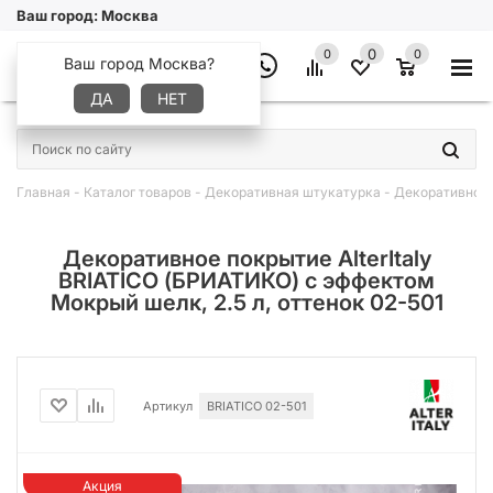
Ваш город:
Москва
0
0
0
Ваш город Москва?
ДА
НЕТ
×
Главная
-
Каталог товаров
-
Декоративная штукатурка
-
Декоративное п
Декоративное покрытие AlterItaly
BRIATICO (БРИАТИКО) с эффектом
Мокрый шелк, 2.5 л, оттенок 02-501
Артикул
BRIATICO 02-501
Акция