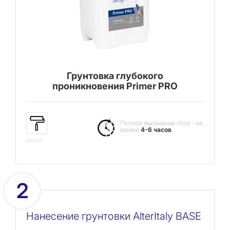
Грунтовка глубокого
проникновения Primer PRO
Полное высыхание слоя - не
менее
4-6 часов
валик
2
Нанесение грунтовки AlterItaly BASE