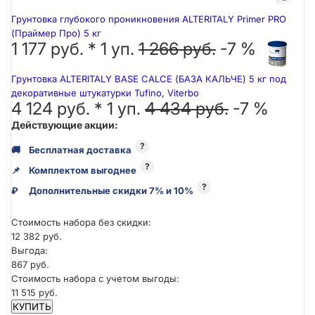
Грунтовка глубокого проникновения ALTERITALY Primer PRO
(Праймер Про) 5 кг
1 177 руб. *
1
уп.
1 266 руб.
-7 %
Грунтовка ALTERITALY BASE CALCE (БАЗА КАЛЬЧЕ) 5 кг под
декоративные штукатурки Tufino, Viterbo
4 124 руб. *
1
уп.
4 434 руб.
-7 %
Действующие акции:
?
🚚
Бесплатная доставка
?
📌
Комплектом выгоднее
?
₽
Дополнительные скидки 7% и 10%
Стоимость набора без скидки:
12 382 руб.
Выгода:
867 руб.
Стоимость набора с учетом выгоды:
11 515 руб.
КУПИТЬ