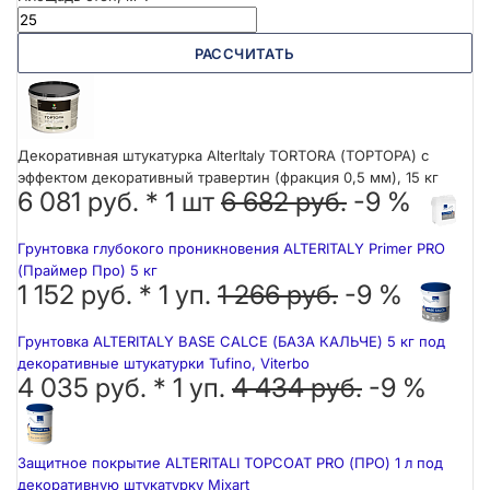
РАССЧИТАТЬ
Декоративная штукатурка AlterItaly TORTORA (ТОРТОРА) с
эффектом декоративный травертин (фракция 0,5 мм), 15 кг
6 081 руб. *
1
шт
6 682 руб.
-9 %
Грунтовка глубокого проникновения ALTERITALY Primer PRO
(Праймер Про) 5 кг
1 152 руб. *
1
уп.
1 266 руб.
-9 %
Грунтовка ALTERITALY BASE CALCE (БАЗА КАЛЬЧЕ) 5 кг под
декоративные штукатурки Tufino, Viterbo
4 035 руб. *
1
уп.
4 434 руб.
-9 %
Защитное покрытие ALTERITALI TOPCOAT PRO (ПРО) 1 л под
декоративную штукатурку Mixart