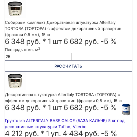
Собираем комплект Декоративная штукатурка AlterItaly
TORTORA (ТОРТОРА) с эффектом декоративный травертин
(фракция 0,5 мм), 15 кг
6 348 руб.
*
1
шт
6 682 руб.
-5 %
2
Площадь стен, м
:
РАССЧИТАТЬ
Декоративная штукатурка AlterItaly TORTORA (ТОРТОРА) с
эффектом декоративный травертин (фракция 0,5 мм), 15 кг
6 348 руб. *
1
шт
6 682 руб.
-5 %
Грунтовка ALTERITALY BASE CALCE (БАЗА КАЛЬЧЕ) 5 кг под
декоративные штукатурки Tufino, Viterbo
4 212 руб. *
1
уп.
4 434 руб.
-5 %