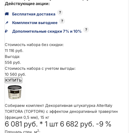
Действующие акции:
?
🚚
Бесплатная доставка
?
📌
Комплектом выгоднее
?
₽
Дополнительные скидки 7% и 10%
Стоимость набора без скидки:
11 116 руб.
Выгода:
556 руб.
Стоимость набора с учетом выгоды:
10 560 руб.
КУПИТЬ
Собираем комплект Декоративная штукатурка AlterItaly
TORTORA (ТОРТОРА) с эффектом декоративный травертин
(фракция 0,5 мм), 15 кг
6 081 руб.
*
1
шт
6 682 руб.
-9 %
2
Площадь стен, м
: