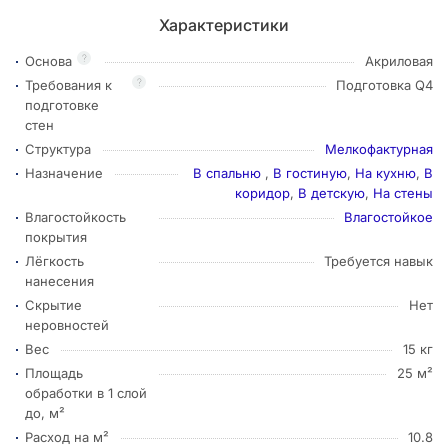
Характеристики
?
Основа
Акриловая
?
Требования к
Подготовка Q4
подготовке
стен
Структура
Мелкофактурная
Назначение
В спальню
,
В гостиную
,
На кухню
,
В
коридор
,
В детскую
,
На стены
Влагостойкость
Влагостойкое
покрытия
Лёгкость
Требуется навык
нанесения
Скрытие
Нет
неровностей
Вес
15 кг
Площадь
25 м²
обработки в 1 слой
до, м²
Расход на м²
10.8