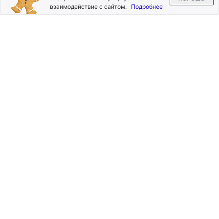
взаимодействие с сайтом.
Подробнее
Нажимая на кнопку «Подписаться», Вы даете согласие на
обработку своих персональных данных.
Пользовательское
соглашение
.
+7 (800) 555-49-77
+7 (495) 268-07-70
office@silkplasters.com
2026 © Silk Plaster
Компания
Производство
Каталог
декоративных
Где купить
штукатурок
Информация
с 1997 года.
Помощь
Карта сайта
Контакты