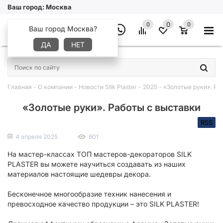
Ваш город:
Москва
0
0
0
Ваш город Москва?
ДА
НЕТ
×
Главная
-
О компании
-
Новости SIlk Plaster
-
2025
-
«Золотые руки». Ра
«Золотые руки». Работы с выставки
RSS
4 апреля 2025
801
На мастер-классах ТОП мастеров-декораторов SILK
PLASTER вы можете научиться создавать из наших
материалов настоящие шедевры декора.
Бесконечное многообразие техник нанесения и
превосходное качество продукции – это SILK PLASTER!