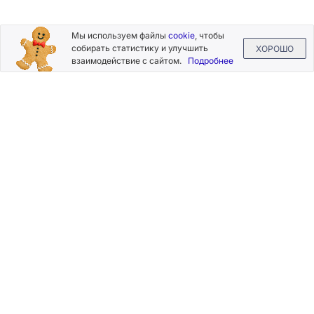
Подписывайтесь
Мы используем файлы
cookie
, чтобы
на новости и акции
собирать статистику и улучшить
ХОРОШО
взаимодействие с сайтом.
Подробнее
Нажимая на кнопку «Подписаться», Вы даете согласие на
обработку своих персональных данных.
Пользовательское
соглашение
.
+7 (800) 555-49-77
+7 (495) 268-07-70
office@silkplasters.com
2026 © Silk Plaster
Компания
Производство
Каталог
декоративных
Где купить
штукатурок
Информация
с 1997 года.
Помощь
Карта сайта
Контакты