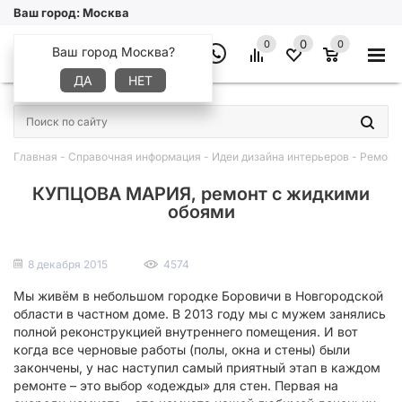
Ваш город:
Москва
0
0
0
Ваш город Москва?
ДА
НЕТ
×
Главная
-
Справочная информация
-
Идеи дизайна интерьеров
-
Ремонт
КУПЦОВА МАРИЯ, ремонт с жидкими
обоями
8 декабря 2015
4574
Мы живём в небольшом городке Боровичи в Новгородской
области в частном доме. В 2013 году мы с мужем занялись
полной реконструкцией внутреннего помещения. И вот
когда все черновые работы (полы, окна и стены) были
закончены, у нас наступил самый приятный этап в каждом
ремонте – это выбор «одежды» для стен. Первая на