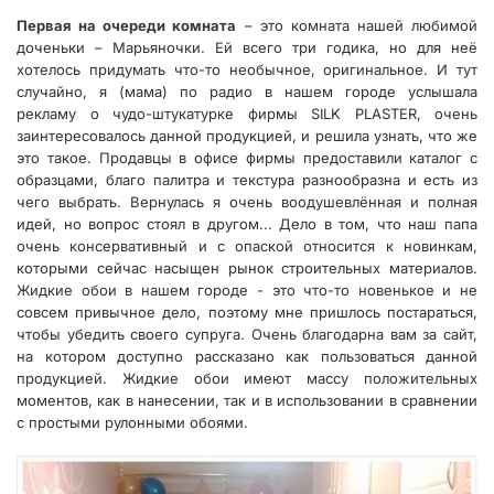
Первая на очереди комната
– это комната нашей любимой
доченьки – Марьяночки. Ей всего три годика, но для неё
хотелось придумать что-то необычное, оригинальное. И тут
случайно, я (мама) по радио в нашем городе услышала
рекламу о чудо-штукатурке фирмы SILK PLASTER, очень
заинтересовалось данной продукцией, и решила узнать, что же
это такое. Продавцы в офисе фирмы предоставили каталог с
образцами, благо палитра и текстура разнообразна и есть из
чего выбрать. Вернулась я очень воодушевлённая и полная
идей, но вопрос стоял в другом... Дело в том, что наш папа
очень консервативный и с опаской относится к новинкам,
которыми сейчас насыщен рынок строительных материалов.
Жидкие обои в нашем городе - это что-то новенькое и не
совсем привычное дело, поэтому мне пришлось постараться,
чтобы убедить своего супруга. Очень благодарна вам за сайт,
на котором доступно рассказано как пользоваться данной
продукцией. Жидкие обои имеют массу положительных
моментов, как в нанесении, так и в использовании в сравнении
с простыми рулонными обоями.