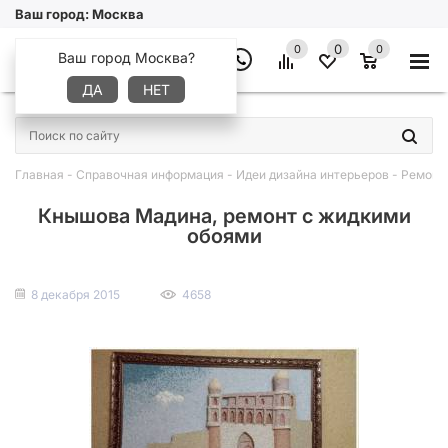
Ваш город:
Москва
0
0
0
Ваш город Москва?
ДА
НЕТ
×
Главная
-
Справочная информация
-
Идеи дизайна интерьеров
-
Ремонт
Кнышова Мадина, ремонт с жидкими
обоями
8 декабря 2015
4658