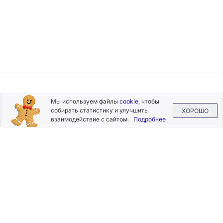
Подписывайтесь
Мы используем файлы
cookie
, чтобы
на новости и акции
собирать статистику и улучшить
ХОРОШО
взаимодействие с сайтом.
Подробнее
Нажимая на кнопку «Подписаться», Вы даете согласие на
обработку своих персональных данных.
Пользовательское
соглашение
.
+7 (800) 555-49-77
+7 (495) 268-07-70