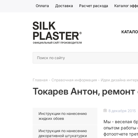
Оплата
Доставка
Расчет расхода
Каталог эфф
КАТАЛО
Главная
-
Справочная информация
-
Идеи дизайна интер
Токарев Антон, ремонт
8 декабря 2015
Инструкции по нанесению
жидких обоев
Мы - веселая бр
опытом работы с
Инструкция по нанесению
фотоотчете трет
декоративной штукатурки