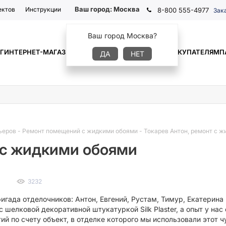
Ваш город:
Москва
ектов
Инструкции
8-800 555-4977
Зак
Ваш город Москва?
Г
ИНТЕРНЕТ-МАГАЗИН
ГДЕ КУПИТЬ
ИНФОРМАЦИЯ
ПОКУПАТЕЛЯМ
П
ДА
НЕТ
ьеров
-
Ремонт помещений с жидкими обоями
-
Токарев Антон, ремонт с 
 с жидкими обоями
3232
игада отделочников: Антон, Евгений, Рустам, Тимур, Екатерина
 шелковой декоративной штукатуркой Silk Plaster, а опыт у на
ий по счету объект, в отделке которого мы использовали этот ч