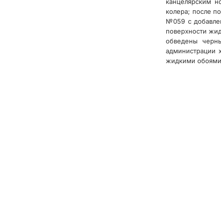
канцелярским н
колера; после п
№059 с добавлен
поверхности жид
обведены черны
администрации х
жидкими обоями S