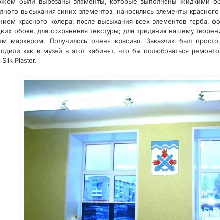
ожом были вырезаны элементы, которые выполнены жидкими о
олного высыхания синих элементов, наносились элементы красного 
ием красного колера; после высыхания всех элементов герба, ф
ких обоев, для сохранения текстуры; для придания нашему творе
м маркером. Получилось очень красиво. Заказчик был просто 
одили как в музей в этот кабинет, что бы полюбоваться ремонт
ilk Plaster.