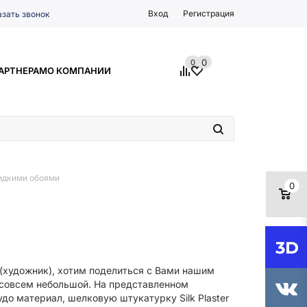
Вход
Регистрация
азать звонок
0
0
АРТНЕРАМ
О КОМПАНИИ
жидкими обоями
0
 (художник), хотим поделиться с Вами нашим
с совсем небольшой. На представленном
удо материал, шелковую штукатурку Silk Plaster