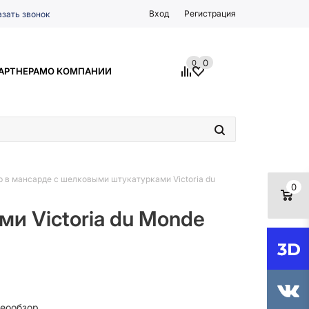
Вход
Регистрация
азать звонок
0
0
АРТНЕРАМ
О КОМПАНИИ
 в мансарде с шелковыми штукатурками Victoria du
0
и Victoria du Monde
еообзор.