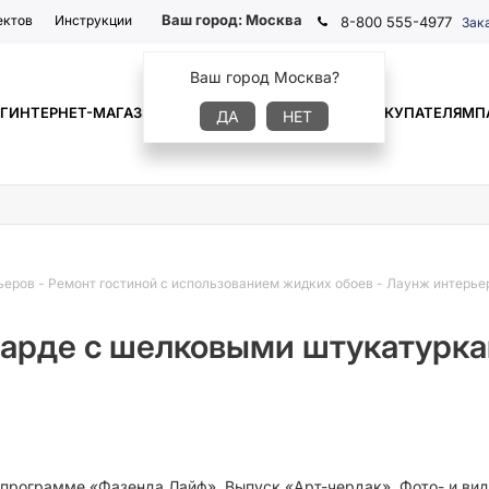
Ваш город:
Москва
ектов
Инструкции
8-800 555-4977
Зак
Ваш город Москва?
Г
ИНТЕРНЕТ-МАГАЗИН
ГДЕ КУПИТЬ
ИНФОРМАЦИЯ
ПОКУПАТЕЛЯМ
П
ДА
НЕТ
ьеров
-
Ремонт гостиной с использованием жидких обоев
-
Лаунж интерьер
арде с шелковыми штукатуркам
 программе «Фазенда Лайф». Выпуск «Арт-чердак». Фото- и вид