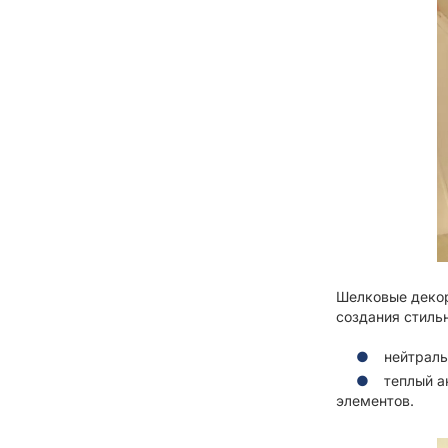
Шелковые деко
создания стиль
нейтрал
теплый 
элементов.