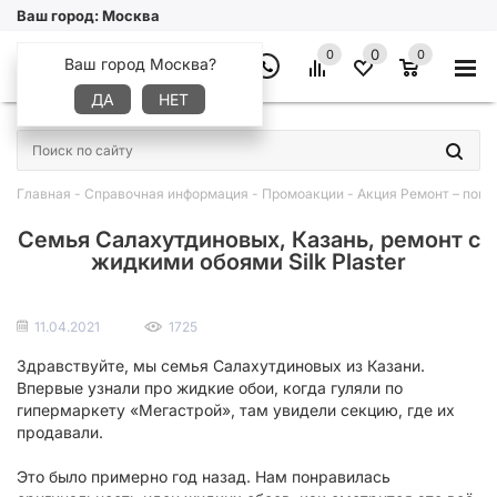
Ваш город:
Москва
0
0
0
Ваш город Москва?
ДА
НЕТ
×
Главная
-
Справочная информация
-
Промоакции
-
Акция Ремонт – повод
Семья Салахутдиновых, Казань, ремонт с
жидкими обоями Silk Plaster
11.04.2021
1725
Здравствуйте, мы семья Салахутдиновых из Казани.
Впервые узнали про жидкие обои, когда гуляли по
гипермаркету «Мегастрой», там увидели секцию, где их
продавали.
Это было примерно год назад. Нам понравилась