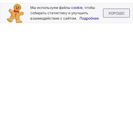
Подписывайтесь
Мы используем файлы
cookie
, чтобы
на новости и акции
собирать статистику и улучшить
ХОРОШО
взаимодействие с сайтом.
Подробнее
Нажимая на кнопку «Подписаться», Вы даете согласие на
обработку своих персональных данных.
Пользовательское
соглашение
.
+7 (800) 555-49-77
+7 (495) 268-07-70
office@silkplasters.com
2026 © Silk Plaster
Компания
Производство
Каталог
декоративных
Где купить
штукатурок
Информация
с 1997 года.
Помощь
Карта сайта
Контакты