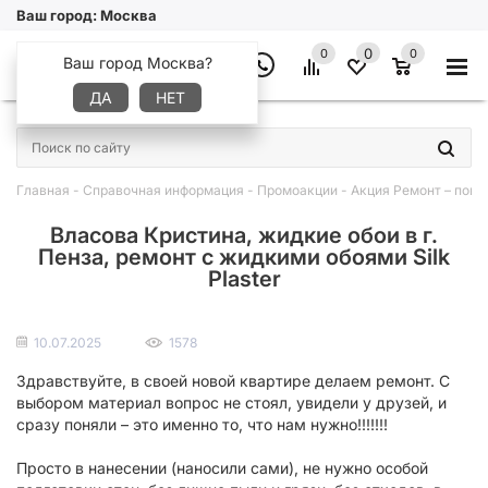
Ваш город:
Москва
0
0
0
Ваш город Москва?
ДА
НЕТ
×
Главная
-
Справочная информация
-
Промоакции
-
Акция Ремонт – повод
Власова Кристина, жидкие обои в г.
Пенза, ремонт с жидкими обоями Silk
Plaster
10.07.2025
1578
Здравствуйте, в своей новой квартире делаем ремонт. С
выбором материал вопрос не стоял, увидели у друзей, и
сразу поняли – это именно то, что нам нужно!!!!!!!
Просто в нанесении (наносили сами), не нужно особой