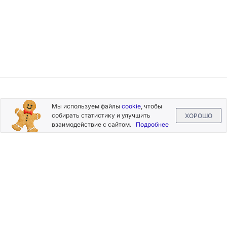
Подписывайтесь
Мы используем файлы
cookie
, чтобы
на новости и акции
собирать статистику и улучшить
ХОРОШО
взаимодействие с сайтом.
Подробнее
Нажимая на кнопку «Подписаться», Вы даете согласие на
обработку своих персональных данных.
Пользовательское
соглашение
.
+7 (800) 555-49-77
+7 (495) 268-07-70