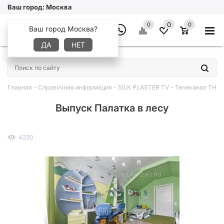
Ваш город:
Москва
0
0
0
Ваш город Москва?
ДА
НЕТ
×
Главная
-
Справочная информация
-
SILK PLASTER TV
-
Телеканал ТНТ
Выпуск Палатка в лесу
4230