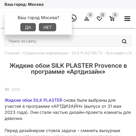
Ваш город:
Москва
0
0
0
Ваш город Москва?
ДА
НЕТ
×
Главная
-
Справочная информация
-
SILK PLASTER TV
-
Все видео о SIL
Жидкие обои SILK PLASTER Provence в
программе «Артдизайн»
3200
Жидкие обои SILK PLASTER
снова были выбраны для
участия в программе «АРТДИЗАЙН» (выпуск от 31 мая
2023 года). Они стали частью дизайн-проекта комнаты для
девочки.
Перед дизайнером стояла задача – сменить вычурные