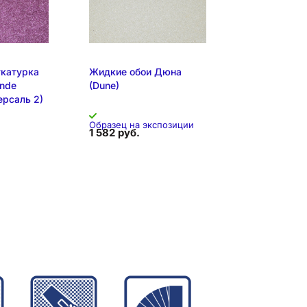
я позиция
Образец на экспозиции
катурка
Жидкие обои Дюна
onde
(Dune)
Версаль 2)
Образец на экспозиции
1 582 руб.
спозиции
Складская позиция