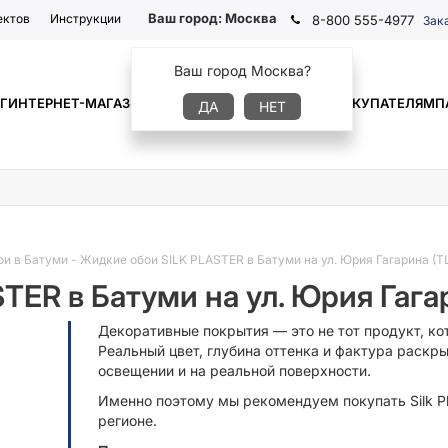
Ваш город:
Москва
ектов
Инструкции
8-800 555-4977
Зак
Ваш город Москва?
Г
ИНТЕРНЕТ-МАГАЗИН
ГДЕ КУПИТЬ
ИНФОРМАЦИЯ
ПОКУПАТЕЛЯМ
П
ДА
НЕТ
ои в Батуми
-
Жидкие обои SILK PLASTER в Батуми на ул. Юрия Гагарина (Т
TER в Батуми на ул. Юрия Гага
Декоративные покрытия — это не тот продукт, ко
Реальный цвет, глубина оттенка и фактура раск
освещении и на реальной поверхности.
Именно поэтому мы рекомендуем покупать Silk P
регионе.