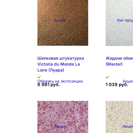
Акция
Хит про
Шелковая штукатурка
Жидкие обои
Victoria du Monde La
(Master)
Loire (Луара)
Образец на экспозиции
Акци
6 981 руб.
1 039 руб.
Акция
Акци