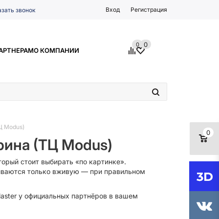
Вход
Регистрация
азать звонок
0
0
АРТНЕРАМ
О КОМПАНИИ
Ц Modus)
0
рина (ТЦ Modus)
торый стоит выбирать «по картинке».
рываются только вживую — при правильном
laster у официальных партнёров в вашем