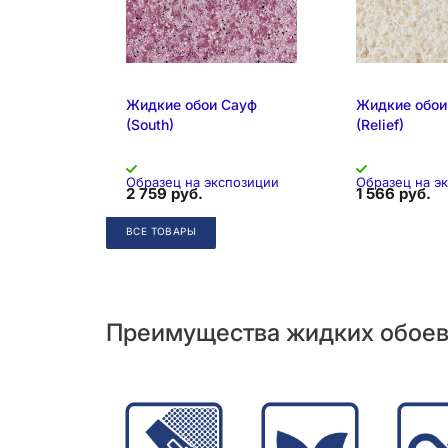
Образец на э
Жидкие обои Сауф
Жидкие обои
(South)
(Relief)
Образец на экспозиции
Образец на э
2 759 руб.
1 566 руб.
ВСЕ ТОВАРЫ
Складская 
Преимущества жидких обое
Складская позиция
Складская 