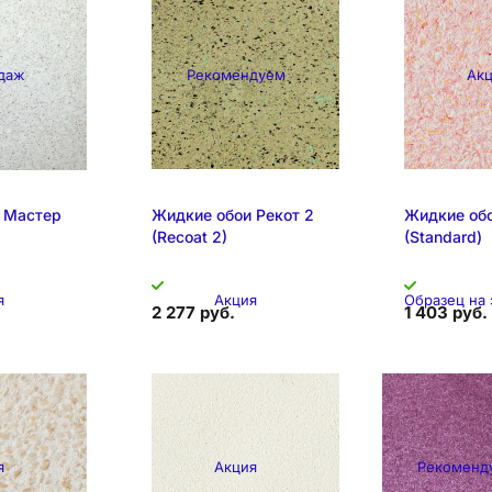
даж
Рекомендуем
Ак
 Мастер
Жидкие обои Рекот 2
Жидкие об
(Recoat 2)
(Standard)
я
Акция
Образец на
2 277 руб.
1 403 руб.
я
Акция
Рекоменд