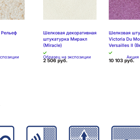
кспозиции
Образец на экспозиции
Складска
 Рельеф
Шелковая декоративная
Шелковая шту
штукатурка Миракл
Victoria Du M
(Miracle)
Versailles II (
кспозиции
Образец на экспозиции
Акция
2 506 руб.
10 103 руб.
позиция
в
позиция
Складская позиция
Образец на эк