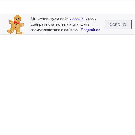
Подписывайтесь
Мы используем файлы
cookie
, чтобы
на новости и акции
собирать статистику и улучшить
ХОРОШО
взаимодействие с сайтом.
Подробнее
Нажимая на кнопку «Подписаться», Вы даете согласие на
обработку своих персональных данных.
Пользовательское
соглашение
.
+7 (800) 555-49-77
+7 (495) 268-07-70
office@silkplasters.com
2026 © Silk Plaster
Компания
Производство
Каталог
декоративных
Где купить
штукатурок
Информация
с 1997 года.
Помощь
Карта сайта