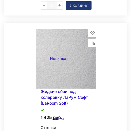
В КОРЗИНУ
Складская позиция
Новинка
Жидкие обои под
колеровку ЛаРум Софт
(LaRoom Soft)
1 425 руб.
Акция
Оттенки