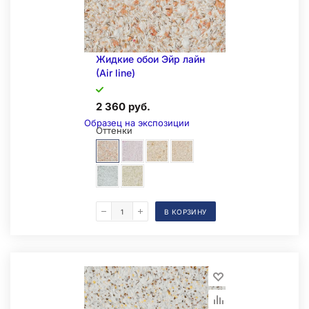
Жидкие обои Эйр лайн
(Air line)
Складская позиция
2 360 руб.
Образец на экспозиции
Оттенки
В КОРЗИНУ
Складская позиция