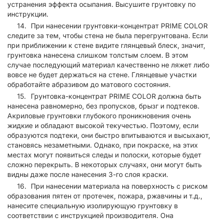
устранения эффекта осыпания. Высушите грунтовку по
инструкции.
При нанесении грунтовки-концентрат PRIME COLOR
следите за тем, чтобы стена не была перегрунтована. Если
при приближении к стене видите глянцевый блеск, значит,
грунтовка нанесена слишком толстым слоем. В этом
случае последующий материал качественно не ляжет либо
вовсе не будет держаться на стене. Глянцевые участки
обработайте абразивом до матового состояния.
Грунтовка-концентрат PRIME COLOR должна быть
нанесена равномерно, без пропусков, брызг и подтеков.
Акриловые грунтовки глубокого проникновения очень
жидкие и обладают высокой текучестью. Поэтому, если
образуются подтеки, они быстро впитываются и высыхают,
становясь незаметными. Однако, при покраске, на этих
местах могут появиться следы и полоски, которые будет
сложно перекрыть. В некоторых случаях, они могут быть
видны даже после нанесения 3-го слоя краски.
При нанесении материала на поверхность с риском
образования пятен от протечек, пожара, ржавчины и т.д.,
нанесите специальную изолирующую грунтовку в
соответствии с инструкцией производителя. Она