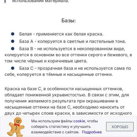
использования материала.
Базы:
Белая - применяется как белая краска.
База A - колеруется в светлые и пастельные тона.
База B - не используется в неколерованном виде,
колеруется в основном во все оттенки серого и бежевого, в
том числе чёрные и коричневые цвета.
База C - прозрачная база и не используется сама по
себе, колеруется в тёмные и насыщенные оттенки.
Краска на базе С, в особенности насыщенных оттенков,
обладает пониженной укрывистостью. В связи с этим, для
получения желаемого результата при окрашивании в
насыщенные оттенки на базе С, необходимо наносить от
двух до четырех слоев краски, в зависимости от исходного
цвета поверхности. Для сокращения количества слоев
Мы используем файлы
cookie
, чтобы
краски на базе С, рекомендуется предварительно нанести
собирать статистику и улучшить
ХОРОШО
слой кроющей грунтовки PRIME COLOR BASE
взаимодействие с сайтом.
Подробнее