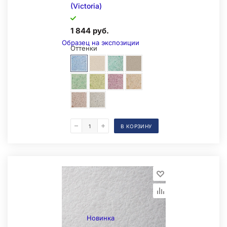
(Victoria)
Складская позиция
1 844 руб.
Образец на экспозиции
Оттенки
В КОРЗИНУ
Складская позиция
Новинка