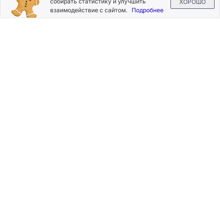
собирать статистику и улучшить
ХОРОШО
взаимодействие с сайтом.
Подробнее
Нажимая на кнопку «Подписаться», Вы даете согласие на
обработку своих персональных данных.
Пользовательское
соглашение
.
+7 (800) 555-49-77
+7 (495) 268-07-70
office@silkplasters.com
2026 © Silk Plaster
Компания
Производство
Каталог
декоративных
Где купить
штукатурок
Информация
с 1997 года.
Помощь
Карта сайта
Контакты