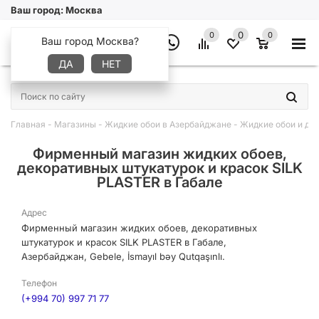
Ваш город:
Москва
0
0
0
Ваш город Москва?
ДА
НЕТ
×
Главная
-
Магазины
-
Жидкие обои в Азербайджане
-
Жидкие обои и де
Фирменный магазин жидких обоев,
декоративных штукатурок и красок SILK
PLASTER в Габале
Адрес
Фирменный магазин жидких обоев, декоративных
штукатурок и красок SILK PLASTER в Габале,
Азербайджан, Gebele, İsmayıl bəy Qutqaşınlı.
Телефон
(+994 70) 997 71 77