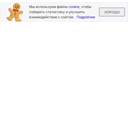
Подписывайтесь
Мы используем файлы
cookie
, чтобы
на новости и акции
собирать статистику и улучшить
ХОРОШО
взаимодействие с сайтом.
Подробнее
Нажимая на кнопку «Подписаться», Вы даете согласие на
обработку своих персональных данных.
Пользовательское
соглашение
.
+7 (800) 555-49-77
+7 (495) 268-07-70
office@silkplasters.com
2026 © Silk Plaster
Компания
Производство
Каталог
декоративных
Где купить
штукатурок
Информация
с 1997 года.
Помощь
Карта сайта
Контакты