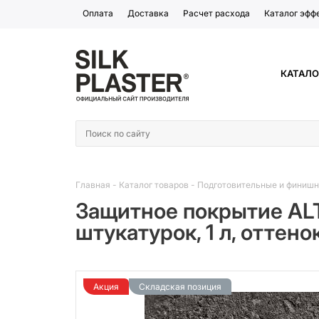
Оплата
Доставка
Расчет расхода
Каталог эфф
КАТАЛО
Главная
-
Каталог товаров
-
Подготовительные и финиш
Защитное покрытие AL
штукатурок, 1 л, оттено
Акция
Складская позиция