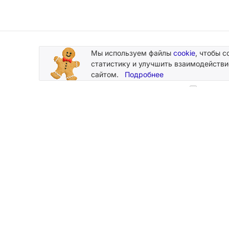
Мы используем файлы
cookie
, чтобы с
Подписывайтесь
статистику и улучшить взаимодействи
на новости и акции
сайтом.
Подробнее
Нажимая
персональн
2026 © Silk Plaster
Компания
Производство декоративных штукатурок
О компании
с 1997 года.
Новости
Карта сайта
Магазины
Мы принимаем к оплате карты:
Контакты
Стать дилер
Каталоги и 