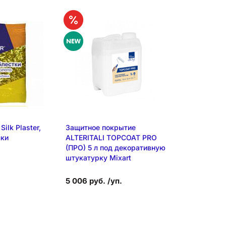
ilk Plaster,
Защитное покрытие
Грунтовка A
чки
ALTERITALI TOPCOAT PRO
QUARZO (БА
(ПРО) 5 л под декоративную
л под декор
штукатурку Mixart
штукатурки M
Breeze
5 006 руб. /уп.
1 906 руб. /