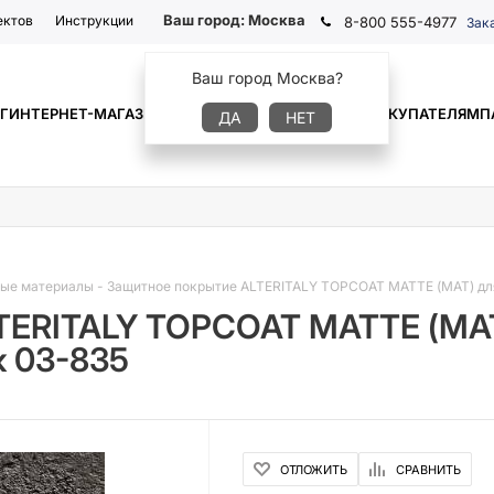
Ваш город:
Москва
ектов
Инструкции
8-800 555-4977
Зак
Ваш город Москва?
Г
ИНТЕРНЕТ-МАГАЗИН
ГДЕ КУПИТЬ
ИНФОРМАЦИЯ
ПОКУПАТЕЛЯМ
П
ДА
НЕТ
ные материалы
-
Защитное покрытие ALTERITALY TOPCOAT MATTE (МАТ) для
TERITALY TOPCOAT MATTE (МАТ
к 03-835
ОТЛОЖИТЬ
СРАВНИТЬ