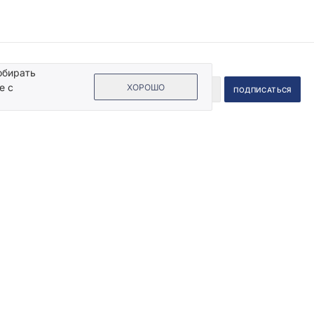
обирать
е с
ХОРОШО
 на кнопку «Подписаться», Вы даете согласие на обработку своих
ых данных.
Пользовательское соглашение
.
Информация
Помощь
Жидкие обои
Нанесение
Декоративная штукатурка
Подготовка поверхности
Дизайн-проекты квартир
Рисунки жидкими обоями
Советы дизайнера интерьера
Расчет стоимости
ом
Идеи интерьеров
Обзоры
готовые решения
Статьи
Каталог эффектов
Silk Plaster на ТВ
Акции и конкурсы