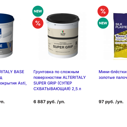
RITALY BASE
Грунтовка по сложным
Мини-блёстки S
од
поверхностям ALTERITALY
золотые пало
окрытия Asti,
SUPER GRIP (СУПЕР
СХВАТЫВАЮЩАЯ) 2,5 л
уп.
6 887 руб. /уп.
97 руб. /уп.