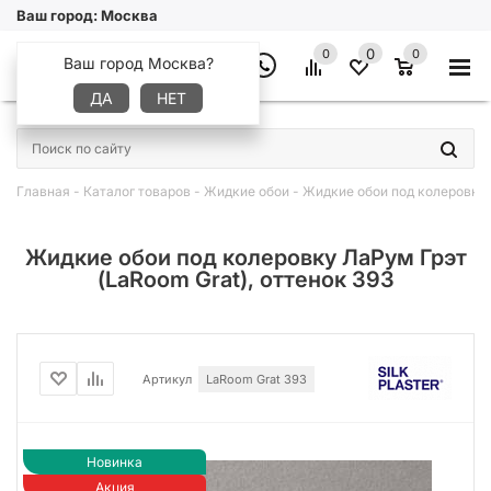
Ваш город:
Москва
0
0
0
Ваш город Москва?
ДА
НЕТ
×
Главная
-
Каталог товаров
-
Жидкие обои
-
Жидкие обои под колеровку 
Жидкие обои под колеровку ЛаРум Грэт
(LaRoom Grat), оттенок 393
Артикул
LaRoom Grat 393
Новинка
Акция