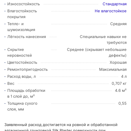
Износостойкость
Стандартная
Влагостойкость
Не влагостойкое
покрытия
Тепло- и
Средняя
шумоизоляция
Лёгкость нанесения
Специальные навыки не
требуются
Скрытие
Среднее (скрывает небольшие
неровностей
дефекты)
Цветостойкость
Хорошая
Ремонтопригодность
Максимальная
Расход воды, л
4 л
Вес
0,707 кг
Площадь обработки
4.6 м²
в 1 слой до, м²
Толщина сухого
0,55
слоя, мм
Заявленный расход достигается на ровной и обработанной
адгезионной грунтовкой Silk Plaster поверхности при