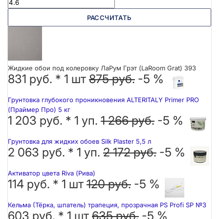
РАССЧИТАТЬ
Жидкие обои под колеровку ЛаРум Грэт (LaRoom Grat) 393
831 руб. *
1
шт
875 руб.
-5 %
Грунтовка глубокого проникновения ALTERITALY Primer PRO
(Праймер Про) 5 кг
1 203 руб. *
1
уп.
1 266 руб.
-5 %
Грунтовка для жидких обоев Silk Plaster 5,5 л
2 063 руб. *
1
уп.
2 172 руб.
-5 %
Активатор цвета Riva (Рива)
114 руб. *
1
шт
120 руб.
-5 %
Кельма (Тёрка, шпатель) трапеция, прозрачная PS Profi SP №3
603 руб. *
1
шт
635 руб.
-5 %