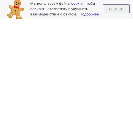
Подписывайтесь
Мы используем файлы
cookie
, чтобы
на новости и акции
собирать статистику и улучшить
ХОРОШО
взаимодействие с сайтом.
Подробнее
Нажимая на кнопку «Подписаться», Вы даете согласие на
обработку своих персональных данных.
Пользовательское
соглашение
.
+7 (800) 555-49-77
+7 (495) 268-07-70
office@silkplasters.com
2026 © Silk Plaster
Компания
Производство
Каталог
декоративных
Где купить
штукатурок
Информация
с 1997 года.
Помощь
Карта сайта
Контакты