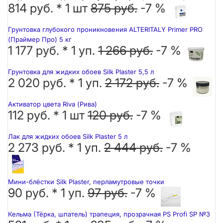
814 руб. *
1
шт
875 руб.
-7 %
Грунтовка глубокого проникновения ALTERITALY Primer PRO
(Праймер Про) 5 кг
1 177 руб. *
1
уп.
1 266 руб.
-7 %
Грунтовка для жидких обоев Silk Plaster 5,5 л
2 020 руб. *
1
уп.
2 172 руб.
-7 %
Активатор цвета Riva (Рива)
112 руб. *
1
шт
120 руб.
-7 %
Лак для жидких обоев Silk Plaster 5 л
2 273 руб. *
1
уп.
2 444 руб.
-7 %
Мини-блёстки Silk Plaster, перламутровые точки
90 руб. *
1
уп.
97 руб.
-7 %
Кельма (Тёрка, шпатель) трапеция, прозрачная PS Profi SP №3