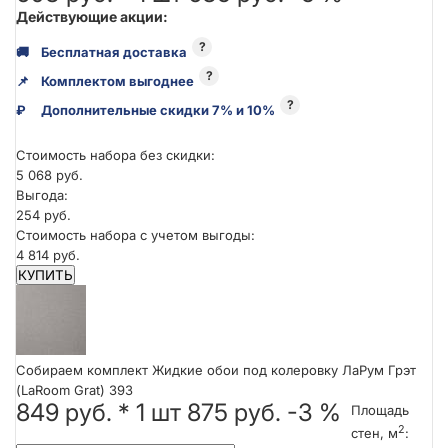
Действующие акции:
?
🚚
Бесплатная доставка
?
📌
Комплектом выгоднее
?
₽
Дополнительные скидки 7% и 10%
Стоимость набора без скидки:
5 068 руб.
Выгода:
254 руб.
Стоимость набора с учетом выгоды:
4 814 руб.
КУПИТЬ
Собираем комплект Жидкие обои под колеровку ЛаРум Грэт
(LaRoom Grat) 393
849 руб.
*
1
шт
875 руб.
-3 %
Площадь
2
стен, м
: