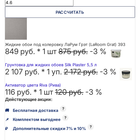
РАССЧИТАТЬ
Жидкие обои под колеровку ЛаРум Грэт (LaRoom Grat) 393
849 руб. *
1
шт
875 руб.
-3 %
Грунтовка для жидких обоев Silk Plaster 5,5 л
2 107 руб. *
1
уп.
2 172 руб.
-3 %
Активатор цвета Riva (Рива)
116 руб. *
1
шт
120 руб.
-3 %
Действующие акции:
?
🚚
Бесплатная доставка
?
📌
Комплектом выгоднее
?
₽
Дополнительные скидки 7% и 10%