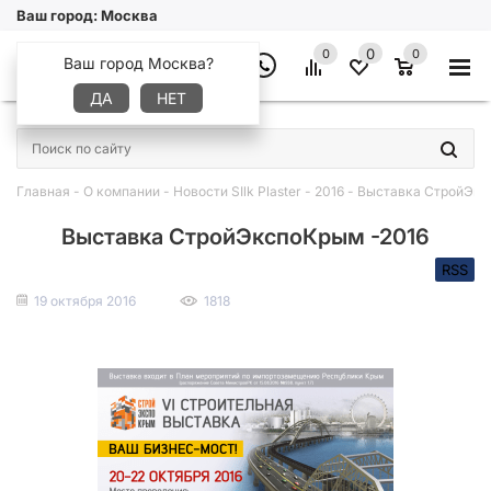
Ваш город:
Москва
0
0
0
Ваш город Москва?
ДА
НЕТ
×
Главная
-
О компании
-
Новости SIlk Plaster
-
2016
-
Выставка СтройЭкс
Выставка СтройЭкспоКрым -2016
RSS
19 октября 2016
1818