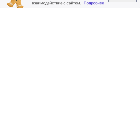
взаимодействие с сайтом.
Подробнее
Нажимая на кнопку «Подписаться», Вы даете согласие на
обработку своих персональных данных.
Пользовательское
соглашение
.
+7 (800) 555-49-77
+7 (495) 268-07-70
office@silkplasters.com
2026 © Silk Plaster
Компания
Производство
Каталог
декоративных
Где купить
штукатурок
Информация
с 1997 года.
Помощь
Карта сайта
Контакты