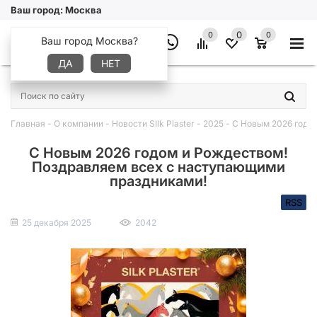
Ваш город:
Москва
0
0
0
Ваш город Москва?
ДА
НЕТ
×
Главная
-
О компании
-
Новости SIlk Plaster
-
2025
-
С Новым 2026 годо
С Новым 2026 годом и Рождеством!
Поздравляем всех с наступающими
праздниками!
RSS
25 декабря 2025
2042