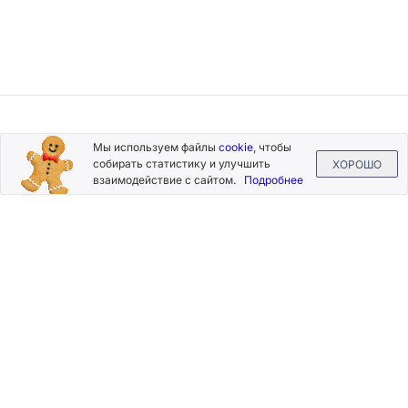
Подписывайтесь
Мы используем файлы
cookie
, чтобы
на новости и акции
собирать статистику и улучшить
ХОРОШО
взаимодействие с сайтом.
Подробнее
Нажимая на кнопку «Подписаться», Вы даете согласие на
обработку своих персональных данных.
Пользовательское
соглашение
.
+7 (800) 555-49-77
+7 (495) 268-07-70
office@silkplasters.com