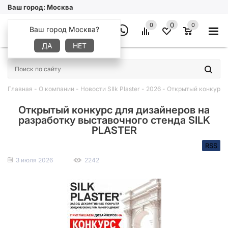
Ваш город:
Москва
0
0
0
Ваш город Москва?
ДА
НЕТ
×
Главная
-
О компании
-
Новости SIlk Plaster
-
2026
-
Открытый конкурс д
Открытый конкурс для дизайнеров на
разработку выставочного стенда SILK
PLASTER
RSS
3 июля 2026
2242