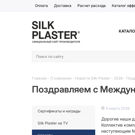
Оплата
Доставка
Расчет расхода
Каталог эфф
КАТАЛО
Главная
-
О компании
-
Новости SIlk Plaster
-
2026
-
Позд
Поздравляем с Между
6 марта 2026
Сертификаты и награды
Дорогие наши д
Silk Plaster на TV
Коллектив ком
наступающим М