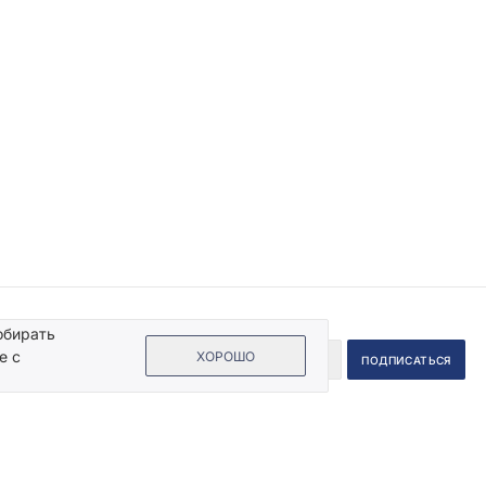
обирать
е с
ХОРОШО
 на кнопку «Подписаться», Вы даете согласие на обработку своих
ых данных.
Пользовательское соглашение
.