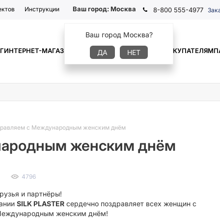
Ваш город:
Москва
ектов
Инструкции
8-800 555-4977
Зак
Ваш город Москва?
Г
ИНТЕРНЕТ-МАГАЗИН
ГДЕ КУПИТЬ
ИНФОРМАЦИЯ
ПОКУПАТЕЛЯМ
П
ДА
НЕТ
равляем с Международным женским днём
народным женским днём
4796
рузья и партнёры!
пании
SILK PLASTER
сердечно поздравляет всех женщин с
еждународным женским днём!