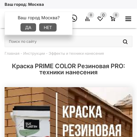
Ваш город:
Москва
0
0
0
Ваш город Москва?
ДА
НЕТ
×
Главная
-
Инструкции
-
Эффекты и техники нанесения
Краска PRIME COLOR Резиновая PRO:
техники нанесения