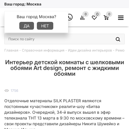
Ваш город:
Москва
0
0
0
Ваш город Москва?
ДА
НЕТ
×
Главная
-
Справочная информация
-
Идеи дизайна интерьеров
-
Ремонт
Интерьер детской комнаты с шелковыми
обоями Art design, ремонт с жидкими
обоями
1756
Отделочные материалы SILK PLASTER являются
постоянным «участником» реалити-шоу «Битва
дизайнеров». Очередной, 34-й выпуск вышел в эфир
телеканала ТНТ 13 марта в 9:30 по московскому времени –
свои проекты представили дизайнеры Никита Шумейко и