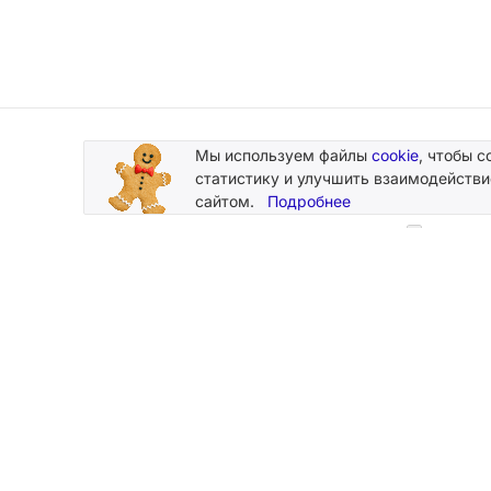
Мы используем файлы
cookie
, чтобы с
Подписывайтесь
статистику и улучшить взаимодействи
на новости и акции
сайтом.
Подробнее
Нажимая
персональн
2026 © Silk Plaster
Компания
Производство декоративных штукатурок
О компании
с 1997 года.
Новости
Карта сайта
Магазины
Мы принимаем к оплате карты:
Контакты
Стать дилер
Каталоги и 