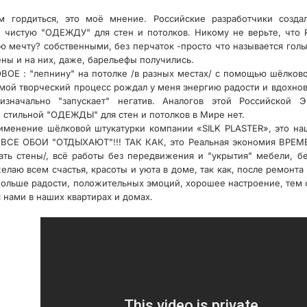
м гордиться, это моё мнение. Российские разработчики созда
истую "ОДЕЖДУ" для стен и потолков. Никому не верьте, что Р
ю мечту? собственными, без перчаток -просто что называется гол
ены и на них, даже, барельефы получились.
ОВОЕ : "лепнину" на потолке /в разных местах/ с помощью шёлков
мой творческий процесс рождал у меня энергию радости и вдохновен
изначально "запускает" негатив. Аналогов этой Российской
 стильной "ОДЕЖДЫ" для стен и потолков в Мире нет.
именение шёлковой штукатурки компании «SILK PLASTER», это н
, ВСЕ ОБОИ "ОТДЫХАЮТ"!!! ТАК КАК, это Реальная экономия ВРЕМ
ть стены/, всё работы без передвижения и "укрытия" мебели, бе
желаю всем счастья, красоты и уюта в доме, так как, после ремонт
льше радости, положительных эмоций, хорошее настроение, тем с
 нами в наших квартирах и домах.