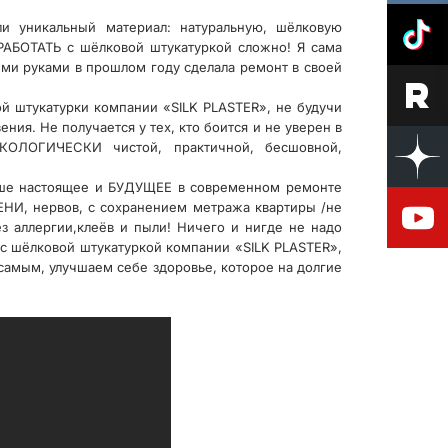
ли уникальный материал: натуральную, шёлковую
АБОТАТЬ с шёлковой штукатуркой сложно! Я сама
ыми руками в прошлом году сделала ремонт в своей
ой штукатурки компании «SILK PLASTER», не будучи
ия. Не получается у тех, кто боится и не уверен в
 ЭКОЛОГИЧЕСКИ чистой, практичной, бесшовной,
аше настоящее и БУДУЩЕЕ в современном ремонте
ЕНИ, нервов, с сохранением метража квартиры /не
з аллергии,клеёв и пыли! Ничего и нигде не надо
а с шёлковой штукатуркой компании «SILK PLASTER»,
амым, улучшаем себе здоровье, которое на долгие