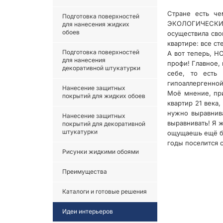
Стране есть че
Подготовка поверхностей
ЭКОЛОГИЧЕСКИ ч
для нанесения жидких
обоев
осуществила сво
квартире: все ст
Подготовка поверхностей
А вот теперь, Н
для нанесения
профи! Главное, 
декоративной штукатурки
себе, то есть 
гипоаллергенной
Нанесение защитных
Моё мнение, пр
покрытий для жидких обоев
квартир 21 века
нужно выравнива
Нанесение защитных
выравнивать! Я 
покрытий для декоративной
штукатурки
ощущаешь ещё бо
годы поселится с
Рисунки жидкими обоями
Преимущества
Каталоги и готовые решения
Идеи интерьеров