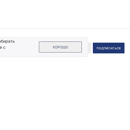
обирать
е с
ХОРОШО
 на кнопку «Подписаться», Вы даете согласие на обработку своих
ых данных.
Пользовательское соглашение
.
Информация
Помощь
Жидкие обои
Нанесение
Декоративная штукатурка
Подготовка поверхности
Дизайн-проекты квартир
Рисунки жидкими обоями
Советы дизайнера интерьера
Расчет стоимости
ом
Идеи интерьеров
Обзоры
готовые решения
Статьи
Каталог эффектов