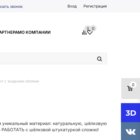
Вход
Регистрация
азать звонок
0
0
АРТНЕРАМ
О КОМПАНИИ
нт с жидкими обоями
0
ли уникальный материал: натуральную, шёлковую
о РАБОТАТЬ с шёлковой штукатуркой сложно!