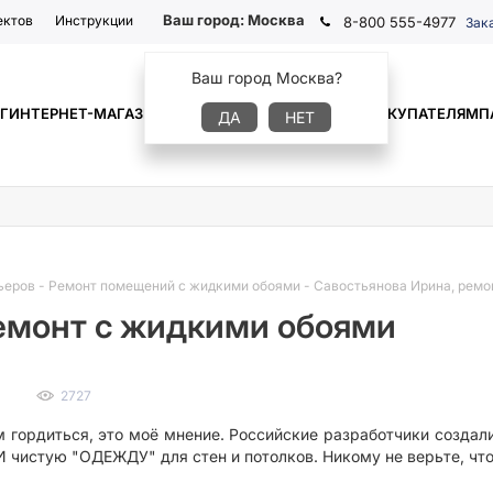
Ваш город:
Москва
ектов
Инструкции
8-800 555-4977
Зак
Ваш город Москва?
Г
ИНТЕРНЕТ-МАГАЗИН
ГДЕ КУПИТЬ
ИНФОРМАЦИЯ
ПОКУПАТЕЛЯМ
П
ДА
НЕТ
ьеров
-
Ремонт помещений с жидкими обоями
-
Савостьянова Ирина, ремо
ремонт с жидкими обоями
2727
м гордиться, это моё мнение. Российские разработчики созда
истую "ОДЕЖДУ" для стен и потолков. Никому не верьте, чт