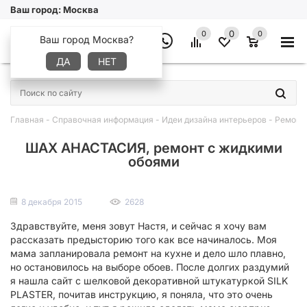
Ваш город:
Москва
0
0
0
Ваш город Москва?
ДА
НЕТ
×
Главная
-
Справочная информация
-
Идеи дизайна интерьеров
-
Ремонт
ШАХ АНАСТАСИЯ, ремонт с жидкими
обоями
8 декабря 2015
2628
Здравствуйте, меня зовут Настя, и сейчас я хочу вам
рассказать предысторию того как все начиналось. Моя
мама запланировала ремонт на кухне и дело шло плавно,
но остановилось на выборе обоев. После долгих раздумий
я нашла сайт с шелковой декоративной штукатуркой SILK
PLASTER, почитав инструкцию, я поняла, что это очень