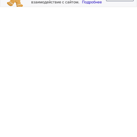
взаимодействие с сайтом.
Подробнее
Нажимая на кнопку «Подписаться», Вы даете согласие на
обработку своих персональных данных.
Пользовательское
соглашение
.
+7 (800) 555-49-77
+7 (495) 268-07-70
office@silkplasters.com
2026 © Silk Plaster
Компания
Производство
Каталог
декоративных
Где купить
штукатурок
Информация
с 1997 года.
Помощь
Карта сайта
Контакты