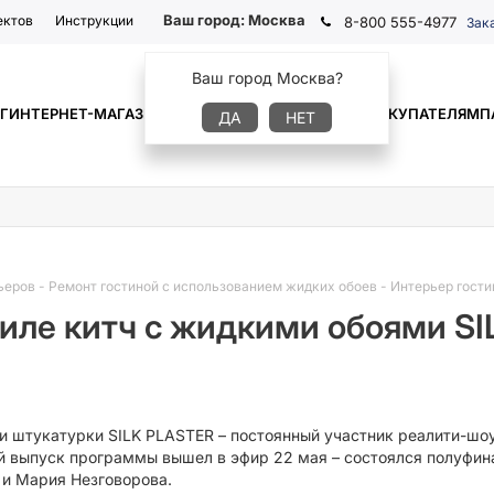
Ваш город:
Москва
ектов
Инструкции
8-800 555-4977
Зак
Ваш город Москва?
Г
ИНТЕРНЕТ-МАГАЗИН
ГДЕ КУПИТЬ
ИНФОРМАЦИЯ
ПОКУПАТЕЛЯМ
П
ДА
НЕТ
ьеров
-
Ремонт гостиной с использованием жидких обоев
-
Интерьер гости
тиле китч с жидкими обоями SI
и штукатурки SILK PLASTER – постоянный участник реалити-шоу
й выпуск программы вышел в эфир 22 мая – состоялся полуфина
и Мария Незговорова.