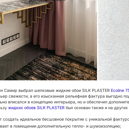
ен Самир выбрал шелковые жидкие обои SILK PLASTER
Ecoline 7
рьер свежести, а его изысканная рельефная фактура выгодно п
льно вписался в концепцию интерьера, но и обеспечил дополнит
льзу
жидких обоев SILK PLASTER
был основан также и на других
т создать идеальное бесшовное покрытие с уникальной фактуро
вает в помещении дополнительную тепло- и шумоизоляцию;