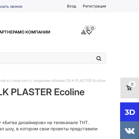
Вход
Регистрация
азать звонок
0
0
АРТНЕРАМ
О КОМПАНИИ
ной в стиле китч с жидкими обоями SILK PLASTER Ecoline
0
LK PLASTER Ecoline
 «Битва дизайнеров» на телеканале ТНТ.
л шоу, в котором свои проекты представили