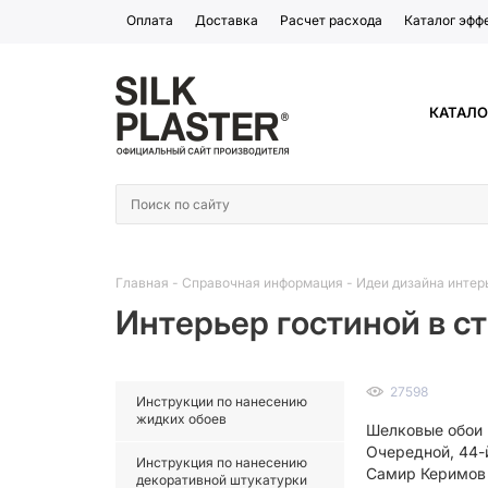
Оплата
Доставка
Расчет расхода
Каталог эфф
КАТАЛО
Главная
-
Справочная информация
-
Идеи дизайна интер
Интерьер гостиной в с
27598
Инструкции по нанесению
жидких обоев
Шелковые обои 
Очередной, 44-
Инструкция по нанесению
Самир Керимов 
декоративной штукатурки