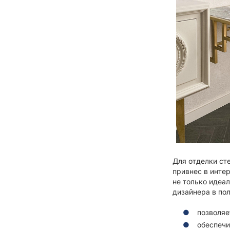
Для отделки ст
привнес в инте
не только идеа
дизайнера в по
позволяе
обеспечи