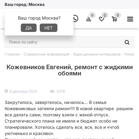
Ваш город:
Москва
0
0
0
Ваш город Москва?
ДА
НЕТ
×
Главная
-
Справочная информация
-
Идеи дизайна интерьеров
-
Ремонт 
Кожевников Евгений, ремонт с жидкими
обоями
8 декабря 2015
4319
Закрутилось, завертелось, началось… В семье
Кожевниковых затеяли ремонт!!! В новой квартире решили
все делать сами, поэтому взяли с женой отпуск.
Стратегического плана не имели и бюджет особо не
планировали. Хотелось сделать все, все, все и «чтоб
уютненько и красиво».