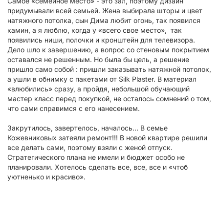
Самое «семейное место» - это зал, поэтому дизайн
придумывали всей семьей. Жена выбирала шторы и цвет
натяжного потолка, сын Дима любит огонь, так появился
камин, а я люблю, когда у «всего свое место», так
появились ниши, полочки и кронштейн для телевизора.
Дело шло к завершению, а вопрос со стеновым покрытием
оставался не решенным. Но была бы цель, а решение
пришло само собой : пришли заказывать натяжной потолок,
а ушли в обнимку с пакетами от Silk Plaster. В материал
«влюбились» сразу, а пройдя, небольшой обучающий
мастер класс перед покупкой, не осталось сомнений о том,
что сами справимся с его нанесением.
Закрутилось, завертелось, началось… В семье
Кожевниковых затеяли ремонт!!! В новой квартире решили
все делать сами, поэтому взяли с женой отпуск.
Стратегического плана не имели и бюджет особо не
планировали. Хотелось сделать все, все, все и «чтоб
уютненько и красиво».