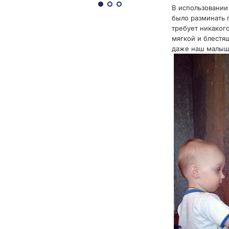
В использовании
было разминать п
требует никаког
мягкой и блестя
даже наш малыш 