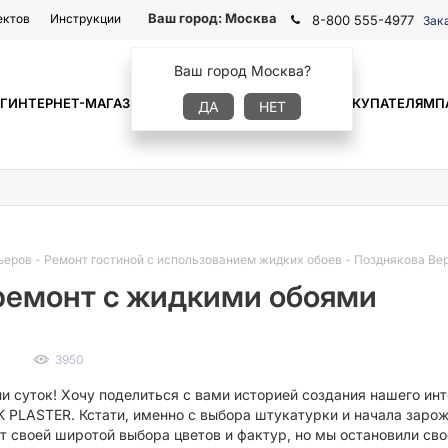
Ваш город:
Москва
ектов
Инструкции
8-800 555-4977
Зак
Ваш город Москва?
Г
ИНТЕРНЕТ-МАГАЗИН
ГДЕ КУПИТЬ
ИНФОРМАЦИЯ
ПОКУПАТЕЛЯМ
П
ДА
НЕТ
ьеров
-
Ремонт гостиной с использованием жидких обоев
-
Позднякова Вер
 ремонт с жидкими обоями
3950
и суток! Хочу поделиться с вами историей создания нашего и
K PLASTER. Кстати, именно с выбора штукатурки и начала заро
т своей широтой выбора цветов и фактур, но мы остановили с