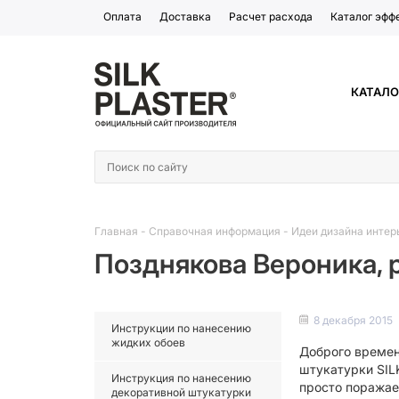
Оплата
Доставка
Расчет расхода
Каталог эфф
КАТАЛО
Главная
-
Справочная информация
-
Идеи дизайна интер
Позднякова Вероника,
8 декабря 2015
Инструкции по нанесению
жидких обоев
Доброго времен
штукатурки SIL
Инструкция по нанесению
просто поражае
декоративной штукатурки