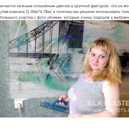
личается нежным спокойным цветом и крупной фактурой, что на мой 
тая комната (2,46м*4,78м) и поэтому мы решили использовать тольк
ольшого участка с фото обоями, которые очень подошли к выбранн