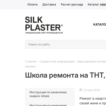
Оплата
Доставка
Расчет расхода
Каталог эфф
КАТАЛО
Главная
-
Справочная информация
-
Идеи дизайна интер
обоями
Школа ремонта на ТНТ, 
23 мая 2016
Инструкции по нанесению
жидких обоев
Ремонт в кварт
своей жене и п
Инструкция по нанесению