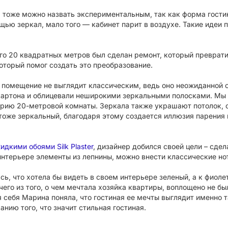
 тоже можно назвать экспериментальным, так как форма гости
щью зеркал, мало того — кабинет парит в воздухе. Такие идеи 
го 20 квадратных метров был сделан ремонт, который преврати
который помог создать это преобразование.
 помещение не выглядит классическим, ведь оно неожиданной 
картона и облицевали неширокими зеркальными полосками. Мы 
рию 20-метровой комнаты. Зеркала также украшают потолок, о
тоже зеркальный, благодаря этому создается иллюзия парения
идкими обоями Silk Plaster
, дизайнер добился своей цели – сде
интерьере элементы из лепнины, можно внести классические но
сь, что хотела бы видеть в своем интерьере зеленый, а к фиол
его из того, о чем мечтала хозяйка квартиры, воплощено не бы
 себя Марина поняла, что гостиная ее мечты выглядит именно т
манию того, что значит стильная гостиная.