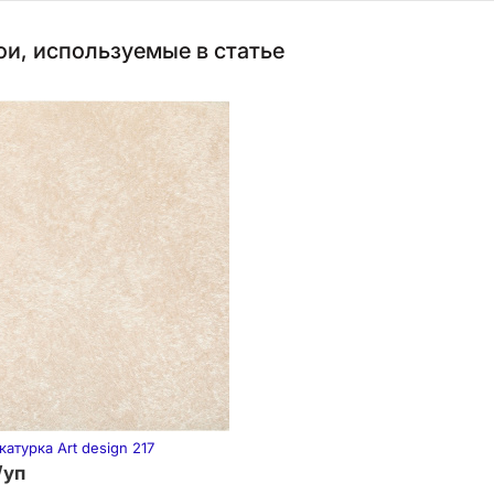
и, используемые в статье
атурка Art design 217
/уп