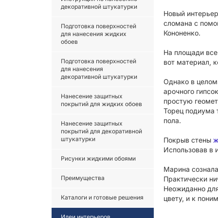
декоративной штукатурки
Новый интерьер
сломана с помо
Подготовка поверхностей
Кононенко.
для нанесения жидких
обоев
На площади все
Подготовка поверхностей
вот материал, 
для нанесения
декоративной штукатурки
Однако в целом
арочного гипсо
Нанесение защитных
простую геомет
покрытий для жидких обоев
Торец подиума 
пола.
Нанесение защитных
покрытий для декоративной
штукатурки
Покрыв стены
ж
Использовав в 
Рисунки жидкими обоями
Марина сознала
Преимущества
Практически нич
Неожиданно для
Каталоги и готовые решения
цвету, и к пони
Идеи интерьеров