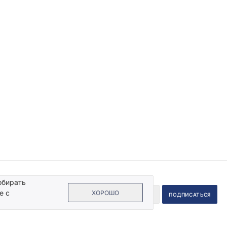
обирать
е с
ХОРОШО
 на кнопку «Подписаться», Вы даете согласие на обработку своих