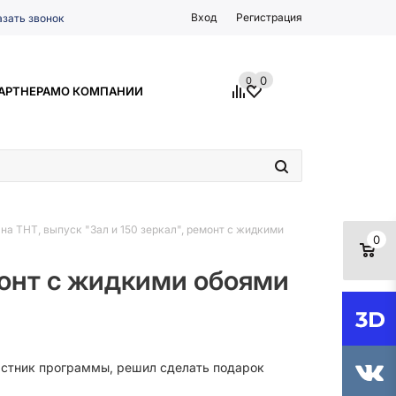
Вход
Регистрация
азать звонок
0
0
АРТНЕРАМ
О КОМПАНИИ
на ТНТ, выпуск "Зал и 150 зеркал", ремонт с жидкими
0
емонт с жидкими обоями
астник программы
, решил сделать подарок