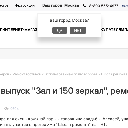
Ваш город:
Москва
ектов
Инструкции
8-800 555-4977
Зак
Ваш город Москва?
Г
ИНТЕРНЕТ-МАГАЗИН
ГДЕ КУПИТЬ
ИНФОРМАЦИЯ
ПОКУПАТЕЛЯМ
П
ДА
НЕТ
ьеров
-
Ремонт гостиной с использованием жидких обоев
-
Школа ремонта 
выпуск "Зал и 150 зеркал", р
9604
ире для очень дружной пары к годовщине свадьбы. Алексей,
уч
ринять участие в
программе "Школа ремонта" на ТНТ
.