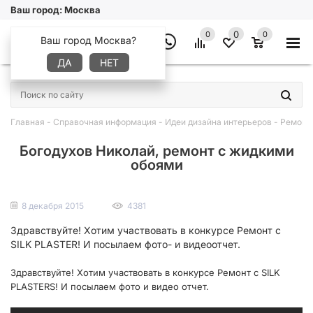
Ваш город:
Москва
0
0
0
Ваш город Москва?
ДА
НЕТ
×
Главная
-
Справочная информация
-
Идеи дизайна интерьеров
-
Ремонт
Богодухов Николай, ремонт с жидкими
обоями
8 декабря 2015
4381
Здравствуйте! Хотим участвовать в конкурсе Ремонт с
SILK PLASTER! И посылаем фото- и видеоотчет.
Здравствуйте! Хотим участвовать в конкурсе Ремонт с SILK
PLASTERS! И посылаем фото и видео отчет.