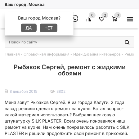
Ваш город:
Москва
0
0
0
Ваш город Москва?
ДА
НЕТ
×
Главная
-
Справочная информация
-
Идеи дизайна интерьеров
-
Ремонт
Рыбаков Сергей, ремонт с жидкими
обоями
8 декабря 2015
3802
Меня зовут Рыбаков Сергей. Я из города Калуги. 2 года
назад решили сделать ремонт на кухне. Встал вопрос-
какой материал использовать? Выбрали шелковую
штукатурку SILK PLASTER. Всем очень понравился наш
ремонт на кухне. Нам очень понравилось работать с SILK
PLASTER и решили продолжить свой ремонт в прихожей.