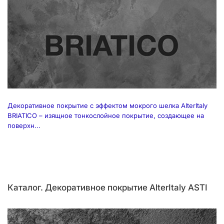
Декоративное покрытие с эффектом мокрого шелка AlterItaly
BRIATICO – изящное тонкослойное покрытие, создающее на
поверхн...
Каталог. Декоративное покрытие AlterItaly ASTI