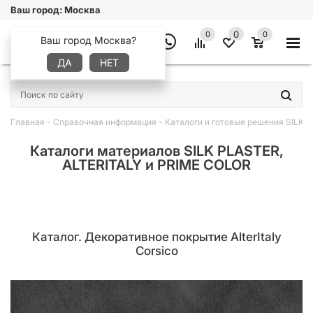
Ваш город:
Москва
0
0
0
Ваш город Москва?
ДА
НЕТ
×
Главная
-
Справочная информация
-
Каталоги и готовые решения SILK 
Каталоги материалов SILK PLASTER,
ALTERITALY и PRIME COLOR
Каталог. Декоративное покрытие AlterItaly
Corsico