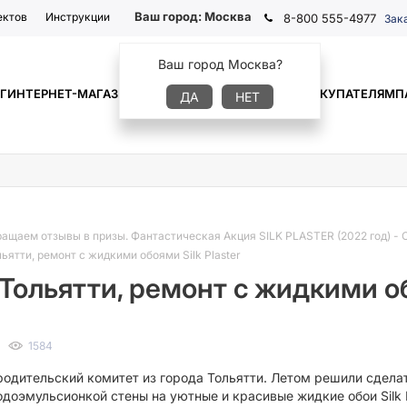
Ваш город:
Москва
ектов
Инструкции
8-800 555-4977
Зак
Ваш город Москва?
Г
ИНТЕРНЕТ-МАГАЗИН
ГДЕ КУПИТЬ
ИНФОРМАЦИЯ
ПОКУПАТЕЛЯМ
П
ДА
НЕТ
ащаем отзывы в призы. Фантастическая Акция SILK PLASTER (2022 год)
-
ьятти, ремонт с жидкими обоями Silk Plaster
 Тольятти, ремонт с жидкими об
1584
родительский комитет из города Тольятти. Летом решили сдела
оэмульсионкой стены на уютные и красивые жидкие обои Silk Pl