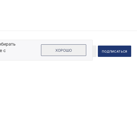
обирать
е с
ХОРОШО
 на кнопку «Подписаться», Вы даете согласие на обработку своих
ых данных.
Пользовательское соглашение
.
Информация
Помощь
Жидкие обои
Нанесение
Декоративная штукатурка
Подготовка поверхности
Дизайн-проекты квартир
Рисунки жидкими обоями
Советы дизайнера интерьера
Расчет стоимости
ом
Идеи интерьеров
Обзоры
готовые решения
Статьи
Каталог эффектов