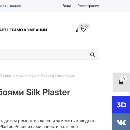
Вход
Регистрация
азать звонок
0
0
АРТНЕРАМ
О КОМПАНИИ
Отзывы о жидких обоях. Работы участников
0
оями Silk Plaster
ть детям ремонт в классе и заменить холодные
aster. Решили сами нанести, хотя все