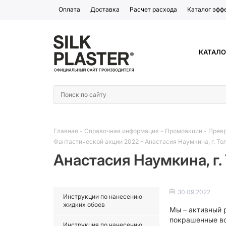
Оплата
Доставка
Расчет расхода
Каталог эфф
КАТАЛО
Главная
-
Справочная информация
-
Промоакции
-
Превр
Фантастической акции 2022
-
Анастасия Наумкина, г. Тол
Анастасия Наумкина, г.
30.09.2022
Инструкции по нанесению
жидких обоев
Мы – активный 
покрашенные вод
Инструкция по нанесению